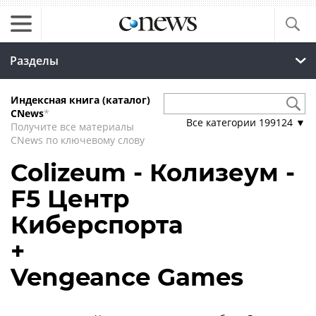
Разделы
Индексная книга (каталог)
CNews
*
Все категории
199124
▼
Получите все материалы
CNews по ключевому слову
Colizeum - Колизеум -
F5 Центр
Киберспорта
+
Vengeance Games