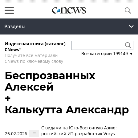
Разделы
Индексная книга (каталог)
CNews
*
Все категории
199149
▼
Получите все материалы
CNews по ключевому слову
Беспрозванных
Алексей
+
Калькутта Александр
С видами на Юго-Восточную Азию:
26.02.2026
российский ИT-разработчик Voxys