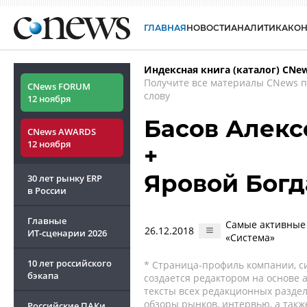
ГЛАВНАЯ
НОВОСТИ
АНАЛИТИКА
КО
Индексная книга (каталог) CNe
Получите все материалы CNews 
CNews FORUM
слову
12 ноября
Басов Алекс
CNews AWARDS
12 ноября
+
Яровой Богд
30 лет рынку ERP
в России
Главные
Самые активные 
26.12.2018
ИТ-сценарии
2026
«Система»
10 лет российского
* Страница-профиль компании, сис
бэкапа
создается редактором на основе
тексты всех редакционных раздел
обзоры рынков, интервью, а такж
Российские ПАКи