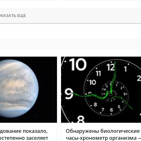
КАЗАТЬ ЕЩЕ
дование показало,
Обнаружены биологические
остепенно заселяет
часы-хронометр организма 