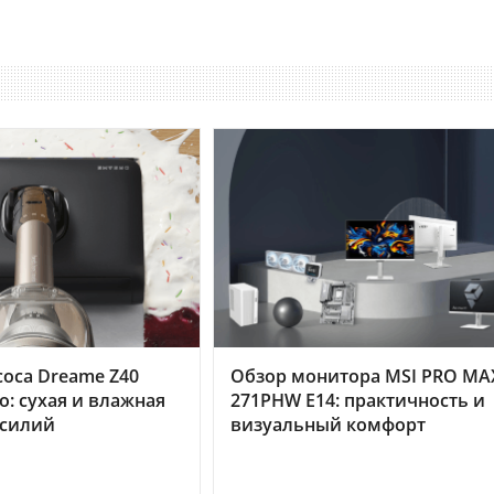
оса Dreame Z40
Обзор монитора MSI PRO MA
o: сухая и влажная
271PHW E14: практичность и
усилий
визуальный комфорт