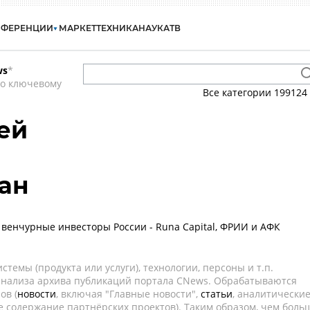
НФЕРЕНЦИИ
МАРКЕТ
ТЕХНИКА
НАУКА
ТВ
ws
*
по ключевому
Все категории
199124
ей
ан
венчурные инвесторы России - Runa Capital, ФРИИ и АФК
темы (продукта или услуги), технологии, персоны и т.п.
 анализа архива публикаций портала CNews. Обрабатываются
ов (
новости
, включая "Главные новости",
статьи
, аналитически
е содержание партнёрских проектов). Таким образом, чем боль