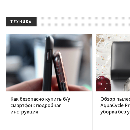
ТЕХНИКА
Как безопасно купить б/у
Обзор пылес
смартфон: подробная
AquaCycle Pr
инструкция
уборка без 