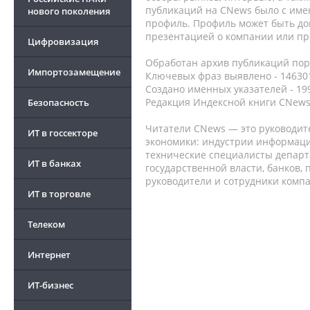
публикаций на CNews было с име
нового поколения
профиль. Профиль может быть до
презентацией о компании или про
Цифровизация
Обработан архив публикаций порт
Импортозамещение
Ключевых фраз выявлено - 146301
Создано именных указателей - 19
Редакция Индексной книги CNews
Безопасность
Читатели CNews — это руководит
ИТ в госсекторе
экономики: индустрии информаци
технические специалисты депар
ИТ в банках
государственной власти, банков,
руководители и сотрудники комп
ИТ в торговле
Телеком
Интернет
ИТ-бизнес