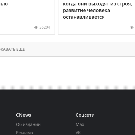
нью
когда они выходят из строя,
развитие человека
останавливается
36204
КАЗАТЬ ЕЩЕ
CNews
Соцсети
Об издании
Max
Реклама
VK