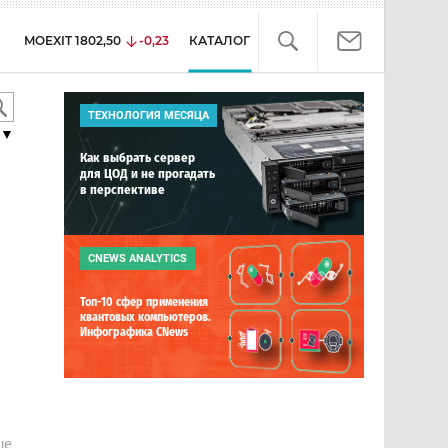
MOEXIT
1802,50
-0,23
КАТАЛОГ
ТЕХНОЛОГИЯ МЕСЯЦА
▼
Как выбрать сервер
для ЦОД и не прогадать
в перспективе
CNEWS ANALYTICS
Топ-10 сфер применения
квантовых компьютеров.
Инфографика CNews
е
ше