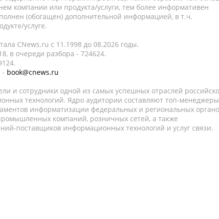
нем компании или продукта/услуги, тем более информативен
полнен (обогащен) дополнительной информацией, в т.ч.
дукте/услуге.
ала CNews.ru c 11.1998 до 08.2026 годы.
8, в очереди разбора - 724624.
9124.
 -
book@cnews.ru
ели и сотрудники одной из самых успешных отраслей российск
онных технологий. Ядро аудитории составляют топ-менеджеры
таментов информатизации федеральных и региональных орган
 промышленных компаний, розничных сетей, а также
аний-поставщиков информационных технологий и услуг связи.