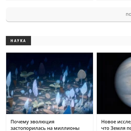
ПО
НАУКА
Почему эволюция
Новое иссле
застопорилась на миллионы
что Земля п