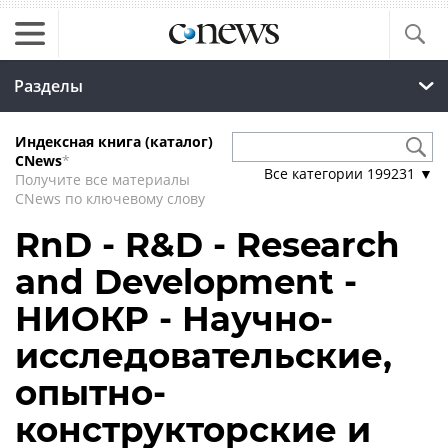
Разделы
Индексная книга (каталог)
CNews
*
Все категории
199231
▼
Получите все материалы
CNews по ключевому слову
RnD - R&D - Research
and Development -
НИОКР - Научно-
исследовательские,
опытно-
конструкторские и