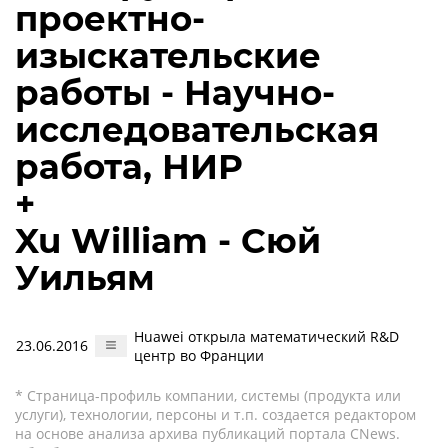
проектно-
изыскательские
работы - Научно-
исследовательская
работа, НИР
+
Xu William - Сюй
Уильям
Huawei открыла математический R&D
23.06.2016
центр во Франции
* Страница-профиль компании, системы (продукта или
услуги), технологии, персоны и т.п. создается редактором
на основе анализа архива публикаций портала CNews.