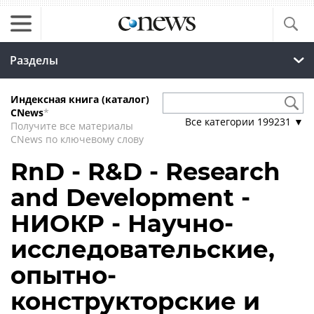
Разделы
Индексная книга (каталог)
CNews
*
Все категории
199231
▼
Получите все материалы
CNews по ключевому слову
RnD - R&D - Research
and Development -
НИОКР - Научно-
исследовательские,
опытно-
конструкторские и