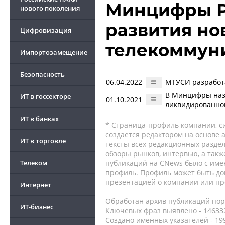
Минцифры Р
нового поколения
развития но
Цифровизация
телекоммун
Импортозамещение
Безопасность
06.04.2022
МТУСИ разработ
В Минцифры наз
ИТ в госсекторе
01.10.2021
ликвидированно
ИТ в банках
* Страница-профиль компании, сис
создается редактором на основе
ИТ в торговле
тексты всех редакционных раздел
обзоры рынков, интервью, а такж
Телеком
публикаций на CNews было с име
профиль. Профиль может быть до
презентацией о компании или про
Интернет
Обработан архив публикаций порт
ИТ-бизнес
Ключевых фраз выявлено - 146332
Создано именных указателей - 19