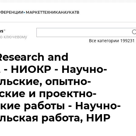
НФЕРЕНЦИИ
МАРКЕТ
ТЕХНИКА
НАУКА
ТВ
ws
*
по ключевому
Все категории
199231
Research and
 - НИОКР - Научно-
льские, опытно-
ские и проектно-
кие работы - Научно-
льская работа, НИР