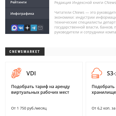
Рейтинги
Редакция Индексной книги CNews
Читатели CNews — это руководит
Инфографика
экономики: индустрии информаци
технические специалисты депар
государственной власти, банков,
руководители и сотрудники комп
CNEWSMARKET
VDI
S3
Подобрать тариф на аренду
Подобрать
виртуальных рабочих мест
хранилище
От 1 750 руб./месяц
От 6,2 коп. з