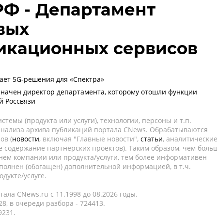
Ф - Департамент
вых
икационных сервисов
ает 5G-решения для «Спектра»
начен директор департамента, которому отошли функции
й Россвязи
темы (продукта или услуги), технологии, персоны и т.п.
 анализа архива публикаций портала CNews. Обрабатываются
ов (
новости
, включая "Главные новости",
статьи
, аналитически
е содержание партнёрских проектов). Таким образом, чем боль
нем компании или продукта/услуги, тем более информативен
полнен (обогащен) дополнительной информацией, в т.ч.
дукте/услуге.
ала CNews.ru c 11.1998 до 08.2026 годы.
8, в очереди разбора - 724413.
9231.