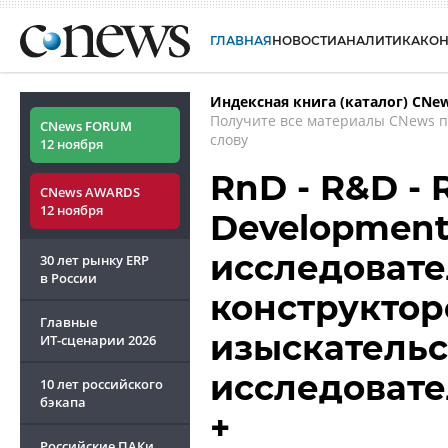
ГЛАВНАЯ
НОВОСТИ
АНАЛИТИКА
КО
Индексная книга (каталог) CNe
Получите все материалы CNews 
CNews FORUM
слову
12 ноября
RnD - R&D - 
CNews AWARDS
12 ноября
Development
исследовате
30 лет рынку ERP
в России
конструктор
Главные
изыскательс
ИТ-сценарии
2026
исследовате
10 лет российского
бэкапа
+
Российские ПАКи