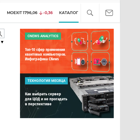
MOEXIT
1796,06
-0,36
КАТАЛОГ
CNEWS ANALYTICS
▼
Топ-10 сфер применения
квантовых компьютеров.
Инфографика CNews
ТЕХНОЛОГИЯ МЕСЯЦА
Как выбрать сервер
для ЦОД и не прогадать
в перспективе