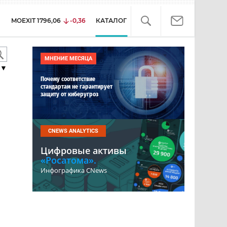
MOEXIT
1796,06
-0,36
КАТАЛОГ
МНЕНИЕ МЕСЯЦА
▼
Почему соответствие
стандартам не гарантирует
защиту от киберугроз
CNEWS ANALYTICS
Цифровые активы
«Росатома».
Инфографика CNews