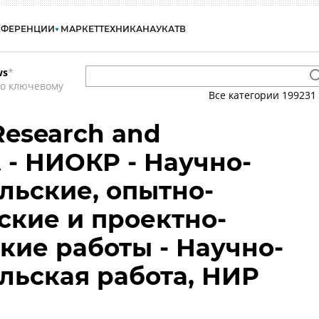
НФЕРЕНЦИИ
МАРКЕТ
ТЕХНИКА
НАУКА
ТВ
ws
*
по ключевому
Все категории
199231
Research and
 - НИОКР - Научно-
льские, опытно-
ские и проектно-
кие работы - Научно-
льская работа, НИР