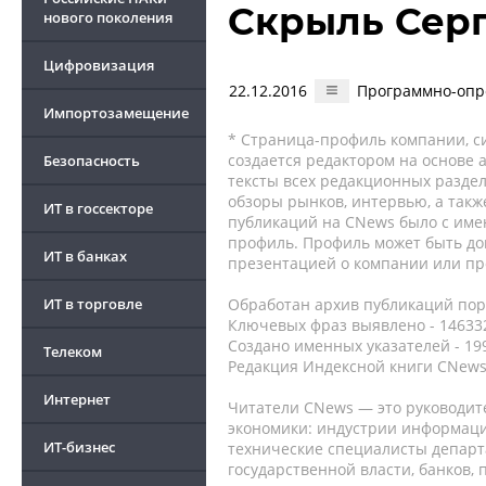
Скрыль Сер
нового поколения
Цифровизация
22.12.2016
Программно-опр
Импортозамещение
* Страница-профиль компании, сис
создается редактором на основе
Безопасность
тексты всех редакционных раздел
обзоры рынков, интервью, а такж
ИТ в госсекторе
публикаций на CNews было с име
профиль. Профиль может быть до
ИТ в банках
презентацией о компании или про
ИТ в торговле
Обработан архив публикаций порт
Ключевых фраз выявлено - 146332
Создано именных указателей - 19
Телеком
Редакция Индексной книги CNews
Интернет
Читатели CNews — это руководит
экономики: индустрии информаци
ИТ-бизнес
технические специалисты депар
государственной власти, банков,