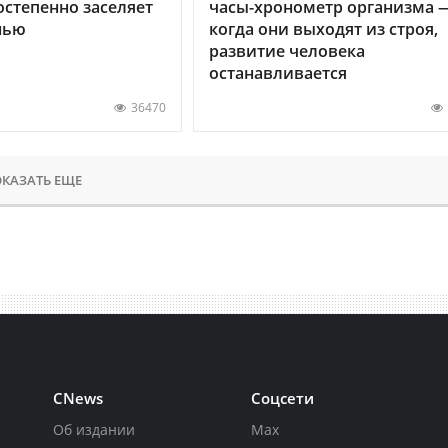
остепенно заселяет
часы-хронометр организма 
нью
когда они выходят из строя,
развитие человека
останавливается
36470
КАЗАТЬ ЕЩЕ
CNews
Соцсети
Об издании
Max