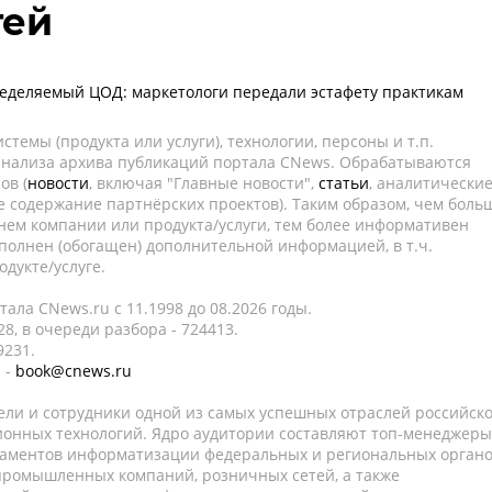
гей
еделяемый ЦОД: маркетологи передали эстафету практикам
темы (продукта или услуги), технологии, персоны и т.п.
 анализа архива публикаций портала CNews. Обрабатываются
ов (
новости
, включая "Главные новости",
статьи
, аналитически
е содержание партнёрских проектов). Таким образом, чем боль
нем компании или продукта/услуги, тем более информативен
полнен (обогащен) дополнительной информацией, в т.ч.
дукте/услуге.
ала CNews.ru c 11.1998 до 08.2026 годы.
8, в очереди разбора - 724413.
9231.
 -
book@cnews.ru
ели и сотрудники одной из самых успешных отраслей российск
онных технологий. Ядро аудитории составляют топ-менеджеры
таментов информатизации федеральных и региональных орган
 промышленных компаний, розничных сетей, а также