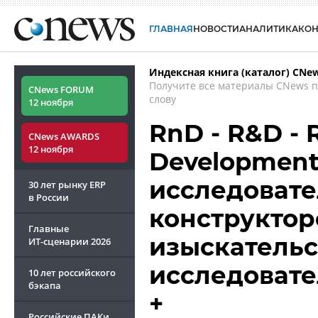
ГЛАВНАЯ
НОВОСТИ
АНАЛИТИКА
КО
Индексная книга (каталог) CNe
Получите все материалы CNews 
CNews FORUM
слову
12 ноября
RnD - R&D - 
CNews AWARDS
12 ноября
Development
исследовате
30 лет рынку ERP
в России
конструктор
Главные
изыскательс
ИТ-сценарии
2026
исследовате
10 лет российского
бэкапа
+
Российские ПАКи