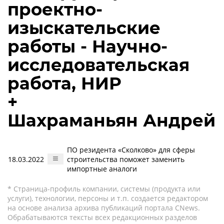
проектно-
изыскательские
работы - Научно-
исследовательская
работа, НИР
+
Шахраманьян Андрей
ПО резидента «Сколково» для сферы
18.03.2022
строительства поможет заменить
импортные аналоги
* Страница-профиль компании, системы (продукта или
услуги), технологии, персоны и т.п. создается редактором
на основе анализа архива публикаций портала CNews.
Обрабатываются тексты всех редакционных разделов