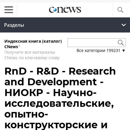
Разделы
Индексная книга (каталог)
CNews
*
Все категории
199231
▼
Получите все материалы
CNews по ключевому слову
RnD - R&D - Research
and Development -
НИОКР - Научно-
исследовательские,
опытно-
конструкторские и