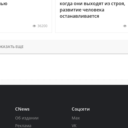
нью
когда они выходят из строя,
развитие человека
останавливается
36200
КАЗАТЬ ЕЩЕ
CNews
Соцсети
Об издании
Max
Реклама
VK