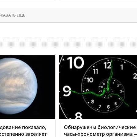
КАЗАТЬ ЕЩЕ
дование показало,
Обнаружены биологические
остепенно заселяет
часы-хронометр организма 