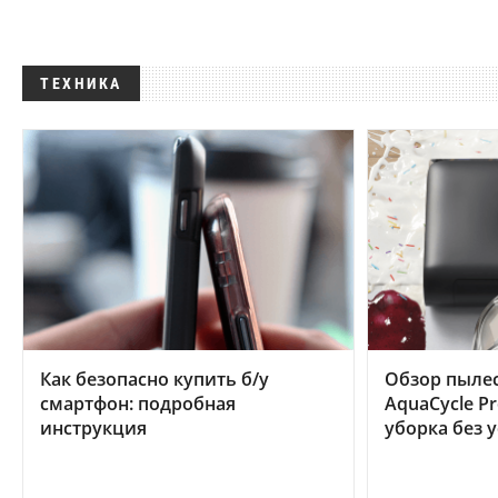
ТЕХНИКА
Как безопасно купить б/у
Обзор пылес
смартфон: подробная
AquaCycle Pr
инструкция
уборка без 