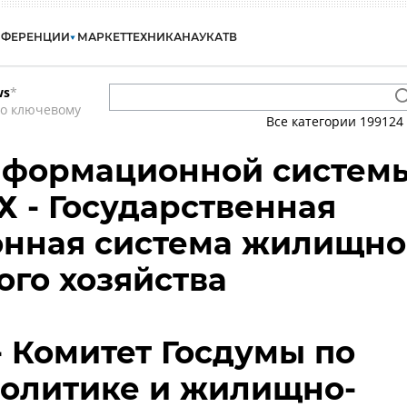
НФЕРЕНЦИИ
МАРКЕТ
ТЕХНИКА
НАУКА
ТВ
ws
*
по ключевому
Все категории
199124
нформационной систем
Х - Государственная
нная система жилищно
го хозяйства
- Комитет Госдумы по
олитике и жилищно-