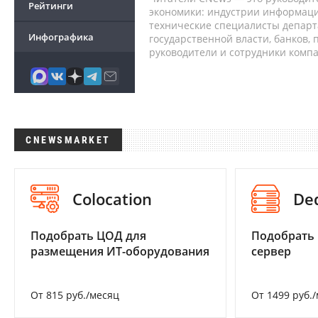
Рейтинги
экономики: индустрии информаци
технические специалисты депар
Инфографика
государственной власти, банков,
руководители и сотрудники комп
CNEWSMARKET
Colocation
De
Подобрать ЦОД для
Подобрать
размещения ИТ-оборудования
сервер
От 815 руб./месяц
От 1499 руб.