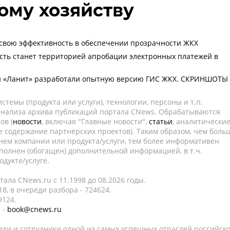
ому хозяйству
свою эффективность в обеспечении прозрачности ЖКХ
сть станет территорией апробации электронных платежей в
 и «Ланит» разработали опытную версию ГИС ЖКХ. СКРИНШОТЫ
темы (продукта или услуги), технологии, персоны и т.п.
 анализа архива публикаций портала CNews. Обрабатываются
ов (
новости
, включая "Главные новости",
статьи
, аналитически
е содержание партнёрских проектов). Таким образом, чем боль
нем компании или продукта/услуги, тем более информативен
полнен (обогащен) дополнительной информацией, в т.ч.
дукте/услуге.
ала CNews.ru c 11.1998 до 08.2026 годы.
8, в очереди разбора - 724624.
9124.
 -
book@cnews.ru
ели и сотрудники одной из самых успешных отраслей российск