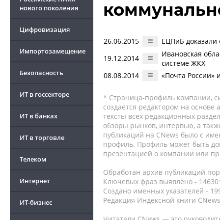
коммунальн
нового поколения
Цифровизация
26.06.2015
ЕЦПиБ доказали 
Импортозамещение
Ивановская обла
19.12.2014
системе ЖКХ
Безопасность
08.08.2014
«Почта России»
ИТ в госсекторе
* Страница-профиль компании, сис
создается редактором на основе
ИТ в банках
тексты всех редакционных раздел
обзоры рынков, интервью, а такж
публикаций на CNews было с име
ИТ в торговле
профиль. Профиль может быть до
презентацией о компании или про
Телеком
Обработан архив публикаций порт
Интернет
Ключевых фраз выявлено - 146301
Создано именных указателей - 19
Редакция Индексной книги CNews
ИТ-бизнес
Читатели CNews — это руководит