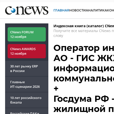
ГЛАВНАЯ
НОВОСТИ
АНАЛИТИКА
КО
Индексная книга (каталог) CNe
Получите все материалы CNews 
CNews FORUM
слову
12 ноября
Оператор и
CNews AWARDS
12 ноября
АО - ГИС ЖК
информацио
30 лет рынку ERP
в России
коммунально
Главные
+
ИТ-сценарии
2026
Госдума РФ 
10 лет российского
бэкапа
жилищной п
Российские ПАКи