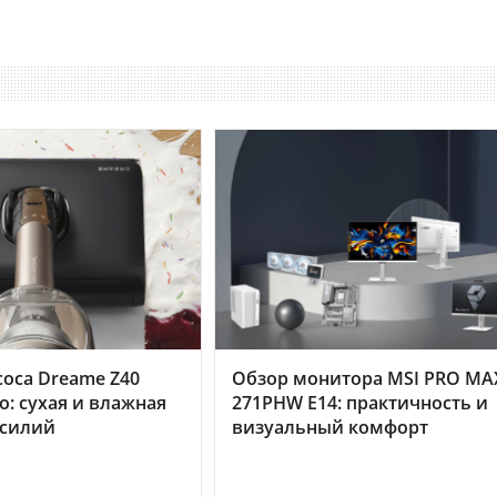
оса Dreame Z40
Обзор монитора MSI PRO MA
o: сухая и влажная
271PHW E14: практичность и
усилий
визуальный комфорт