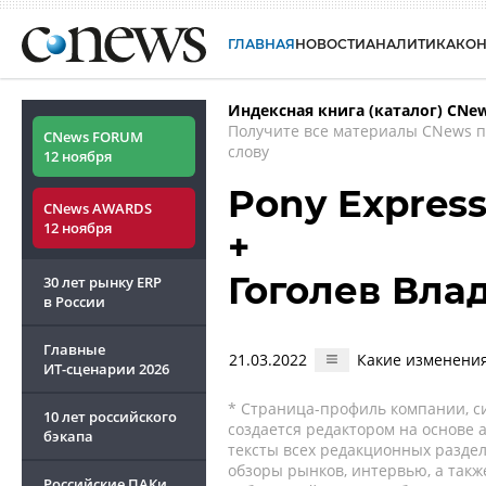
ГЛАВНАЯ
НОВОСТИ
АНАЛИТИКА
КО
Индексная книга (каталог) CNe
Получите все материалы CNews 
CNews FORUM
слову
12 ноября
Pony Express
CNews AWARDS
12 ноября
+
Гоголев Вла
30 лет рынку ERP
в России
Главные
21.03.2022
Какие изменения
ИТ-сценарии
2026
* Страница-профиль компании, сис
10 лет российского
создается редактором на основе
бэкапа
тексты всех редакционных раздел
обзоры рынков, интервью, а такж
Российские ПАКи