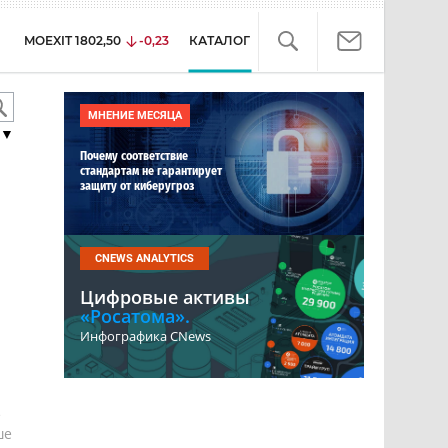
MOEXIT
1802,50
-0,23
КАТАЛОГ
МНЕНИЕ МЕСЯЦА
▼
Почему соответствие
стандартам не гарантирует
защиту от киберугроз
CNEWS ANALYTICS
Цифровые активы
«Росатома».
Инфографика CNews
е
ше