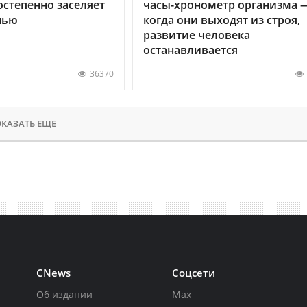
остепенно заселяет
часы-хронометр организма 
нью
когда они выходят из строя,
развитие человека
останавливается
36370
КАЗАТЬ ЕЩЕ
CNews
Соцсети
Об издании
Max