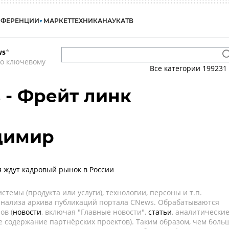
НФЕРЕНЦИИ
МАРКЕТ
ТЕХНИКА
НАУКА
ТВ
ws
*
по ключевому
Все категории
199231
 - Фрейт линк
димир
 ждут кадровый рынок в России
темы (продукта или услуги), технологии, персоны и т.п.
 анализа архива публикаций портала CNews. Обрабатываются
ов (
новости
, включая "Главные новости",
статьи
, аналитически
е содержание партнёрских проектов). Таким образом, чем боль