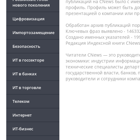
публикаций на CNews было с име
нового поколения
профиль. Профиль может быть до
презентацией о компании или про
Цифровизация
Обработан архив публикаций порт
Ключевых фраз выявлено - 146332
Импортозамещение
Создано именных указателей - 19
Редакция Индексной книги CNews
Безопасность
Читатели CNews — это руководит
ИТ в госсекторе
экономики: индустрии информаци
технические специалисты депар
государственной власти, банков,
ИТ в банках
руководители и сотрудники комп
ИТ в торговле
Телеком
Интернет
ИТ-бизнес