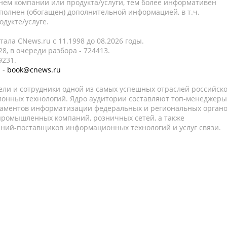
нем компании или продукта/услуги, тем более информативен
полнен (обогащен) дополнительной информацией, в т.ч.
дукте/услуге.
ала CNews.ru c 11.1998 до 08.2026 годы.
8, в очереди разбора - 724413.
9231.
 -
book@cnews.ru
ели и сотрудники одной из самых успешных отраслей российск
онных технологий. Ядро аудитории составляют топ-менеджеры
таментов информатизации федеральных и региональных орган
 промышленных компаний, розничных сетей, а также
аний-поставщиков информационных технологий и услуг связи.