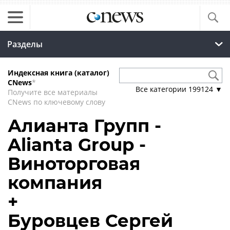
Разделы
Индексная книга (каталог)
CNews
*
Все категории
199124
▼
Получите все материалы
CNews по ключевому слову
Алианта Групп -
Alianta Group -
Виноторговая
компания
+
Буровцев Сергей