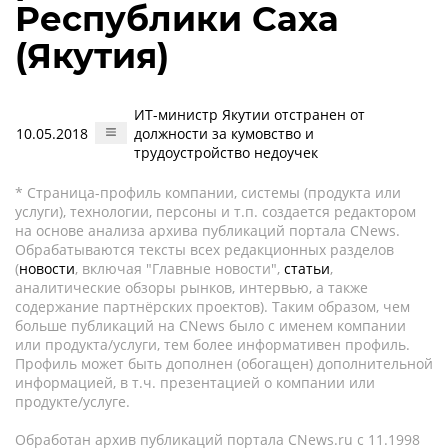
Республики Саха
(Якутия)
ИТ-министр Якутии отстранен от
10.05.2018
должности за кумовство и
трудоустройство недоучек
* Страница-профиль компании, системы (продукта или
услуги), технологии, персоны и т.п. создается редактором
на основе анализа архива публикаций портала CNews.
Обрабатываются тексты всех редакционных разделов
(
новости
, включая "Главные новости",
статьи
,
аналитические обзоры рынков, интервью, а также
содержание партнёрских проектов). Таким образом, чем
больше публикаций на CNews было с именем компании
или продукта/услуги, тем более информативен профиль.
Профиль может быть дополнен (обогащен) дополнительной
информацией, в т.ч. презентацией о компании или
продукте/услуге.
Обработан архив публикаций портала CNews.ru c 11.1998