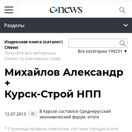
Разделы
Индексная книга (каталог)
CNews
*
Все категории
199231
▼
Получите все материалы
CNews по ключевому слову
Михайлов Александр
+
Курск-Строй НПП
В Курске состоялся Среднерусский
12.07.2013
экономический форум: итоги
* Страница-профиль компании, системы (продукта или