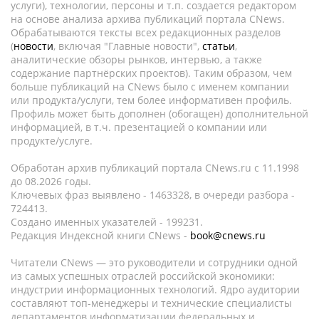
услуги), технологии, персоны и т.п. создается редактором
на основе анализа архива публикаций портала CNews.
Обрабатываются тексты всех редакционных разделов
(
новости
, включая "Главные новости",
статьи
,
аналитические обзоры рынков, интервью, а также
содержание партнёрских проектов). Таким образом, чем
больше публикаций на CNews было с именем компании
или продукта/услуги, тем более информативен профиль.
Профиль может быть дополнен (обогащен) дополнительной
информацией, в т.ч. презентацией о компании или
продукте/услуге.
Обработан архив публикаций портала CNews.ru c 11.1998
до 08.2026 годы.
Ключевых фраз выявлено - 1463328, в очереди разбора -
724413.
Создано именных указателей - 199231.
Редакция Индексной книги CNews -
book@cnews.ru
Читатели CNews — это руководители и сотрудники одной
из самых успешных отраслей российской экономики:
индустрии информационных технологий. Ядро аудитории
составляют топ-менеджеры и технические специалисты
департаментов информатизации федеральных и