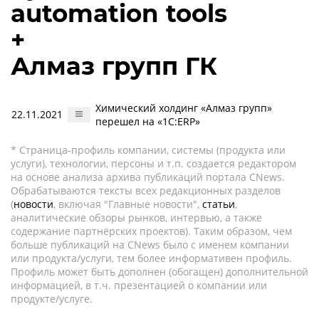
automation tools
+
Алмаз групп ГК
Химический холдинг «Алмаз групп»
22.11.2021
перешел на «1С:ERP»
* Страница-профиль компании, системы (продукта или
услуги), технологии, персоны и т.п. создается редактором
на основе анализа архива публикаций портала CNews.
Обрабатываются тексты всех редакционных разделов
(
новости
, включая "Главные новости",
статьи
,
аналитические обзоры рынков, интервью, а также
содержание партнёрских проектов). Таким образом, чем
больше публикаций на CNews было с именем компании
или продукта/услуги, тем более информативен профиль.
Профиль может быть дополнен (обогащен) дополнительной
информацией, в т.ч. презентацией о компании или
продукте/услуге.