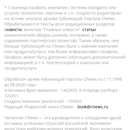
* Страница-профиль компании, системы (продукта или
услуги), технологии, персоны и т.п. создается редактором
на основе анализа архива публикаций портала CNews.
Обрабатываются тексты всех редакционных разделов
(
новости
, включая "Главные новости",
статьи
,
аналитические обзоры рынков, интервью, а также
содержание партнёрских проектов). Таким образом, чем
больше публикаций на CNews было с именем компании
или продукта/услуги, тем более информативен профиль.
Профиль может быть дополнен (обогащен) дополнительной
информацией, в т.ч. презентацией о компании или
продукте/услуге.
Обработан архив публикаций портала CNews.ru c 11.1998
до 08.2026 годы.
Ключевых фраз выявлено - 1462655, в очереди разбора -
724761.
Создано именных указателей - 199002.
Редакция Индексной книги CNews -
book@cnews.ru
Читатели CNews — это руководители и сотрудники одной
из самых успешных отраслей российской экономики:
индустрии информационных технологий. Ядро аудитории