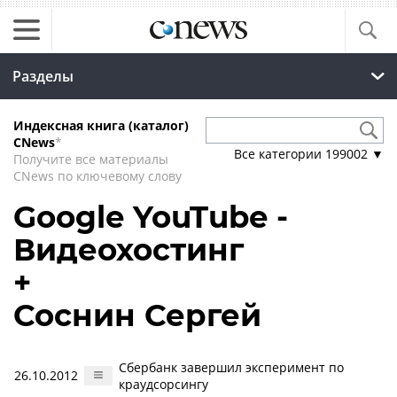
Разделы
Индексная книга (каталог)
CNews
*
Все категории
199002
▼
Получите все материалы
CNews по ключевому слову
Google YouTube -
Видеохостинг
+
Соснин Сергей
Сбербанк завершил эксперимент по
26.10.2012
краудсорсингу