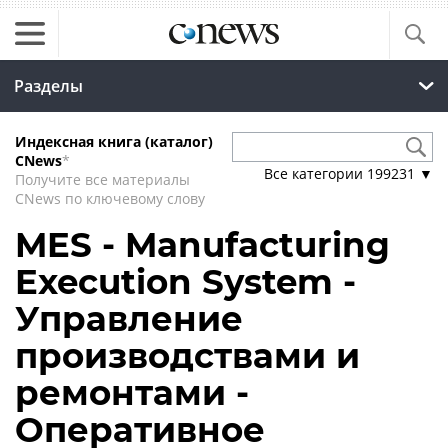
Разделы
Индексная книга (каталог)
CNews
*
Все категории
199231
▼
Получите все материалы
CNews по ключевому слову
MES - Manufacturing
Execution System -
Управление
производствами и
ремонтами -
Оперативное