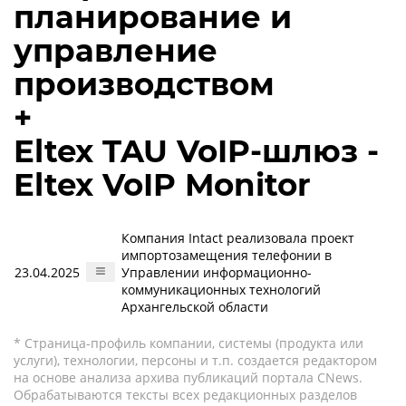
планирование и
управление
производством
+
Eltex TAU VoIP-шлюз -
Eltex VoIP Monitor
Компания Intact реализовала проект
импортозамещения телефонии в
23.04.2025
Управлении информационно-
коммуникационных технологий
Архангельской области
* Страница-профиль компании, системы (продукта или
услуги), технологии, персоны и т.п. создается редактором
на основе анализа архива публикаций портала CNews.
Обрабатываются тексты всех редакционных разделов