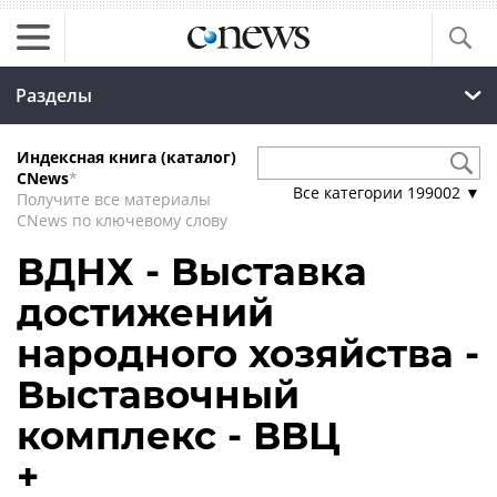
Разделы
Индексная книга (каталог)
CNews
*
Все категории
199002
▼
Получите все материалы
CNews по ключевому слову
ВДНХ - Выставка
достижений
народного хозяйства -
Выставочный
комплекс - ВВЦ
+