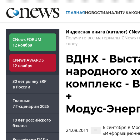
ГЛАВНАЯ
НОВОСТИ
АНАЛИТИКА
КО
Индексная книга (каталог) CNe
Получите все материалы CNews 
CNews FORUM
слову
12 ноября
ВДНХ - Выст
CNews AWARDS
12 ноября
народного х
комплекс - 
30 лет рынку ERP
в России
+
Главные
Модус-Энер
ИТ-сценарии
2026
10 лет российского
бэкапа
6 сентября в Мо
24.08.2011
«Информационные
Российские ПАКи