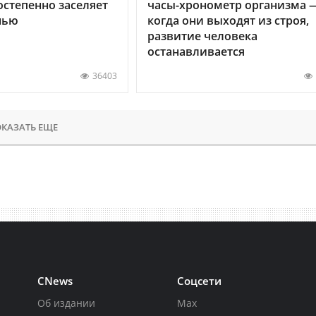
остепенно заселяет
часы-хронометр организма 
нью
когда они выходят из строя,
развитие человека
останавливается
36403
КАЗАТЬ ЕЩЕ
CNews
Соцсети
Об издании
Max