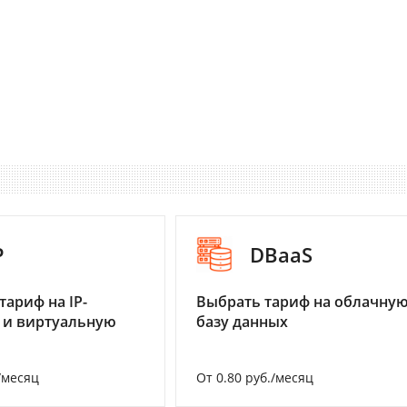
P
DBaaS
тариф на IP-
Выбрать тариф на облачну
 и виртуальную
базу данных
/месяц
От 0.80 руб./месяц