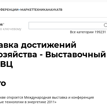
НФЕРЕНЦИИ
МАРКЕТ
ТЕХНИКА
НАУКА
ТВ
ws
*
по ключевому
Все категории
199231
авка достижений
озяйства - Выставочный
ВВЦ
го
скве откроется Международная выставка и конференция
 технологии в энергетике 2011»