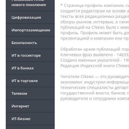
нового поколения
* Страница-профиль компании, сис
создается редактором на основе
тексты всех редакционных раздел
Цифровизация
обзоры рынков, интервью, а такж
публикаций на CNews было с име
Импортозамещение
профиль. Профиль может быть до
презентацией о компании или про
Безопасность
Обработан архив публикаций порт
Ключевых фраз выявлено - 146332
ИТ в госсекторе
Создано именных указателей - 19
Редакция Индексной книги CNews
ИТ в банках
Читатели CNews — это руководит
ИТ в торговле
экономики: индустрии информаци
технические специалисты депар
государственной власти, банков,
Телеком
руководители и сотрудники комп
Интернет
ИТ-бизнес