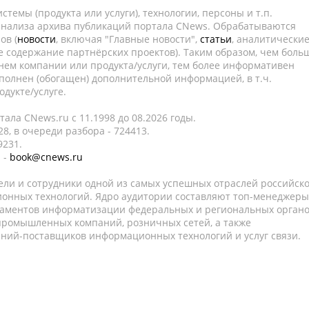
темы (продукта или услуги), технологии, персоны и т.п.
 анализа архива публикаций портала CNews. Обрабатываются
ов (
новости
, включая "Главные новости",
статьи
, аналитически
е содержание партнёрских проектов). Таким образом, чем боль
нем компании или продукта/услуги, тем более информативен
полнен (обогащен) дополнительной информацией, в т.ч.
дукте/услуге.
ала CNews.ru c 11.1998 до 08.2026 годы.
8, в очереди разбора - 724413.
9231.
 -
book@cnews.ru
ели и сотрудники одной из самых успешных отраслей российск
онных технологий. Ядро аудитории составляют топ-менеджеры
таментов информатизации федеральных и региональных орган
 промышленных компаний, розничных сетей, а также
аний-поставщиков информационных технологий и услуг связи.