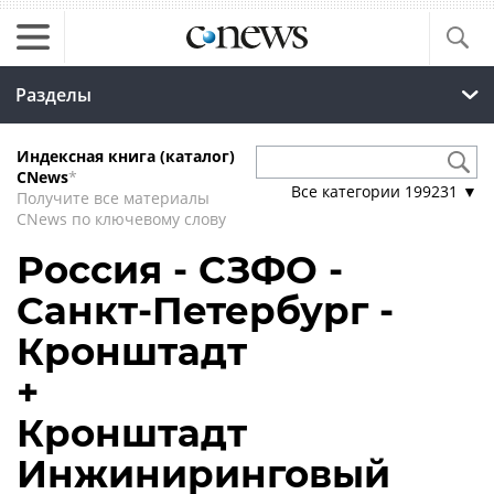
Разделы
Индексная книга (каталог)
CNews
*
Все категории
199231
▼
Получите все материалы
CNews по ключевому слову
Россия - СЗФО -
Санкт-Петербург -
Кронштадт
+
Кронштадт
Инжиниринговый