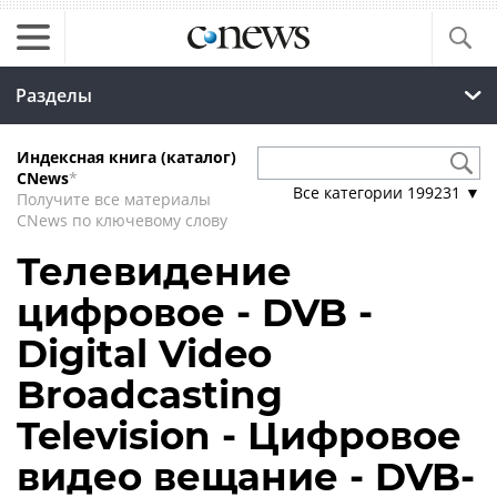
Разделы
Индексная книга (каталог)
CNews
*
Все категории
199231
▼
Получите все материалы
CNews по ключевому слову
Телевидение
цифровое - DVB -
Digital Video
Broadcasting
Television - Цифровое
видео вещание - DVB-