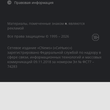
Правовая информация
Материалы, помеченные знаком ■, являются
рекламой
Все права защищены © 1995 – 2026
Сетевое издание «CNews» («СиНьюс»)
зарегистрировано Федеральной службой по надзору в
сфере связи, информационных технологий и массовых
коммуникаций 09.11.2018 за номером Эл № ФС77 –
74283