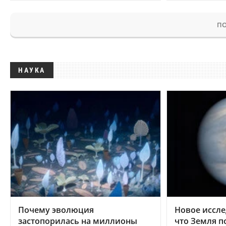
ПО
НАУКА
Почему эволюция
Новое иссле
застопорилась на миллионы
что Земля п