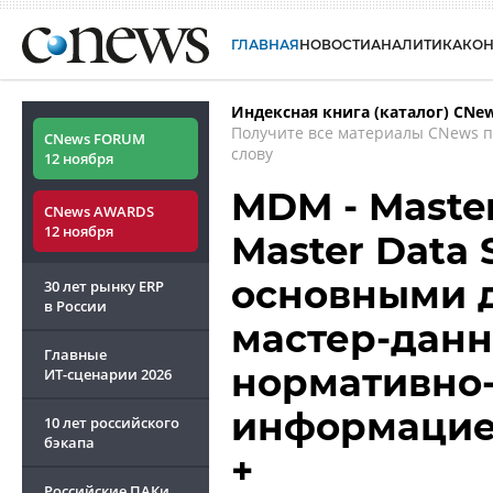
ГЛАВНАЯ
НОВОСТИ
АНАЛИТИКА
КО
Индексная книга (каталог) CNe
Получите все материалы CNews 
CNews FORUM
слову
12 ноября
MDM - Maste
CNews AWARDS
12 ноября
Master Data 
основными 
30 лет рынку ERP
в России
мастер-данн
Главные
нормативно
ИТ-сценарии
2026
информаци
10 лет российского
бэкапа
+
Российские ПАКи