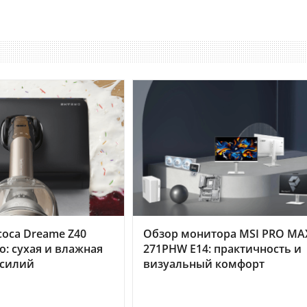
оса Dreame Z40
Обзор монитора MSI PRO MA
o: сухая и влажная
271PHW E14: практичность и
усилий
визуальный комфорт