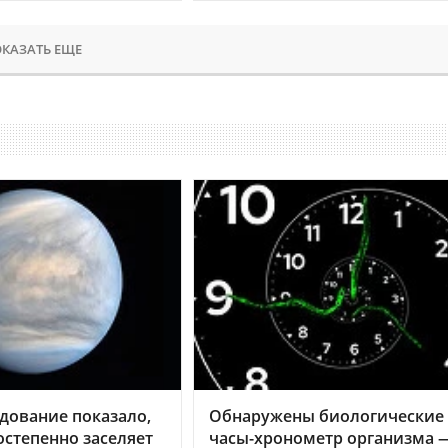
КАЗАТЬ ЕЩЕ
дование показало,
Обнаружены биологические
остепенно заселяет
часы-хронометр организма 