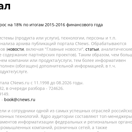
ал
рос на 18% по итогам 2015-2016 финансового года
темы (продукта или услуги), технологии, персоны и т.п.
 анализа архива публикаций портала CNews. Обрабатываются
ов (
новости
, включая "Главные новости",
статьи
, аналитически
е содержание партнёрских проектов). Таким образом, чем боль
нем компании или продукта/услуги, тем более информативен
полнен (обогащен) дополнительной информацией, в т.ч.
дукте/услуге.
ала CNews.ru c 11.1998 до 08.2026 годы.
2, в очереди разбора - 724626.
9149.
 -
book@cnews.ru
ели и сотрудники одной из самых успешных отраслей российск
онных технологий. Ядро аудитории составляют топ-менеджеры
таментов информатизации федеральных и региональных орган
 промышленных компаний, розничных сетей, а также