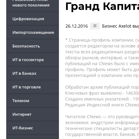
Гранд Капит
нового поколения
Цифровизация
26.12.2016
Бизнес Axelot вы
Импортозамещение
* Страница-профиль компании, сис
создается редактором на основе
Безопасность
тексты всех редакционных раздел
обзоры рынков, интервью, а такж
ИТ в госсекторе
публикаций на CNews было с име
профиль. Профиль может быть до
ИТ в банках
презентацией о компании или про
ИТ в торговле
Обработан архив публикаций порт
Ключевых фраз выявлено - 146308
Создано именных указателей - 19
Телеком
Редакция Индексной книги CNews
Интернет
Читатели CNews — это руководит
экономики: индустрии информаци
ИТ-бизнес
технические специалисты депар
государственной власти, банков,