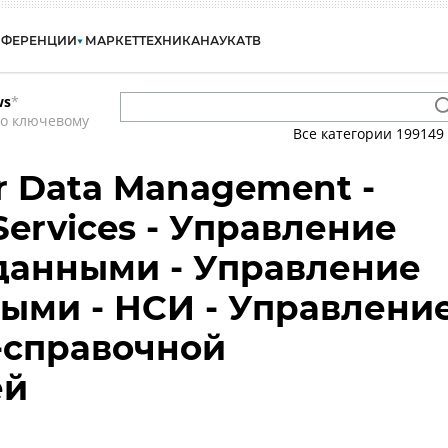
НФЕРЕНЦИИ
МАРКЕТ
ТЕХНИКА
НАУКА
ТВ
ws
*
по ключевому
Все категории
199149
r Data Management -
Services - Управление
данными - Управление
ыми - НСИ - Управлени
-справочной
ей