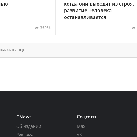
нью
когда они выходят из строя,
развитие человека
останавливается
36266
КАЗАТЬ ЕЩЕ
CNews
Соцсети
Об издании
Max
Реклама
VK