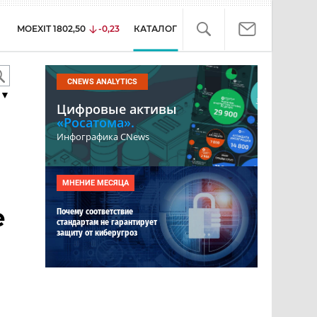
MOEXIT
1802,50
-0,23
КАТАЛОГ
CNEWS ANALYTICS
▼
Цифровые активы
«Росатома».
Инфографика CNews
МНЕНИЕ МЕСЯЦА
е
Почему соответствие
стандартам не гарантирует
защиту от киберугроз