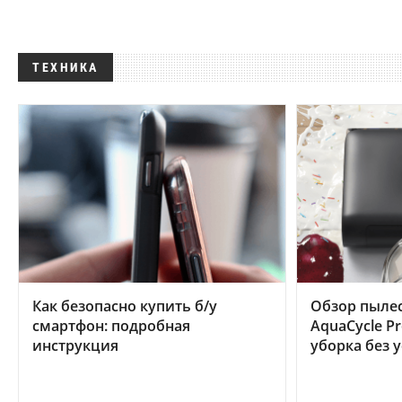
ТЕХНИКА
Как безопасно купить б/у
Обзор пылес
смартфон: подробная
AquaCycle Pr
инструкция
уборка без 