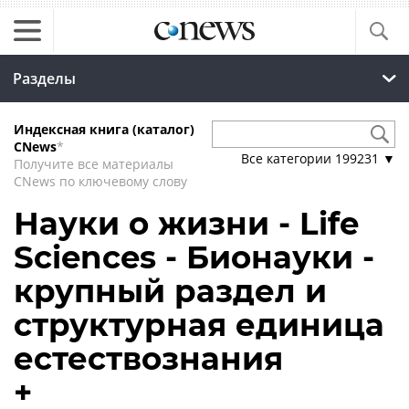
Разделы
Индексная книга (каталог)
CNews
*
Все категории
199231
▼
Получите все материалы
CNews по ключевому слову
Науки о жизни - Life
Sciences - Бионауки -
крупный раздел и
структурная единица
естествознания
+