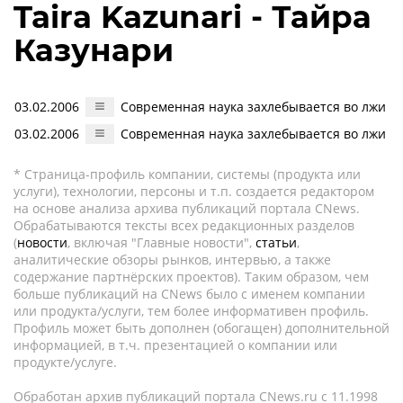
Taira Kazunari - Тайра
Казунари
03.02.2006
Современная наука захлебывается во лжи
03.02.2006
Современная наука захлебывается во лжи
* Страница-профиль компании, системы (продукта или
услуги), технологии, персоны и т.п. создается редактором
на основе анализа архива публикаций портала CNews.
Обрабатываются тексты всех редакционных разделов
(
новости
, включая "Главные новости",
статьи
,
аналитические обзоры рынков, интервью, а также
содержание партнёрских проектов). Таким образом, чем
больше публикаций на CNews было с именем компании
или продукта/услуги, тем более информативен профиль.
Профиль может быть дополнен (обогащен) дополнительной
информацией, в т.ч. презентацией о компании или
продукте/услуге.
Обработан архив публикаций портала CNews.ru c 11.1998