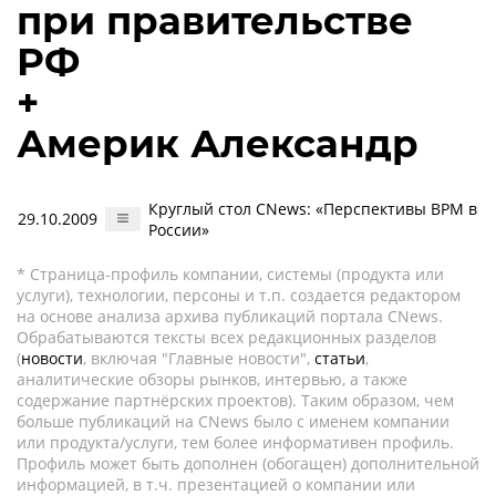
при правительстве
РФ
+
Америк Александр
Круглый стол CNews: «Перспективы BPM в
29.10.2009
России»
* Страница-профиль компании, системы (продукта или
услуги), технологии, персоны и т.п. создается редактором
на основе анализа архива публикаций портала CNews.
Обрабатываются тексты всех редакционных разделов
(
новости
, включая "Главные новости",
статьи
,
аналитические обзоры рынков, интервью, а также
содержание партнёрских проектов). Таким образом, чем
больше публикаций на CNews было с именем компании
или продукта/услуги, тем более информативен профиль.
Профиль может быть дополнен (обогащен) дополнительной
информацией, в т.ч. презентацией о компании или