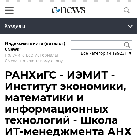
Разделы
Индексная книга (каталог)
CNews
*
Все категории
199231
▼
Получите все материалы
CNews по ключевому слову
РАНХиГС - ИЭМИТ -
Институт экономики,
математики и
информационных
технологий - Школа
ИТ-менеджмента АНХ