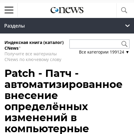
Разделы
Индексная книга (каталог)
CNews
*
Все категории
199124
▼
Получите все материалы
CNews по ключевому слову
Patch - Патч -
автоматизированное
внесение
определённых
изменений в
компьютерные