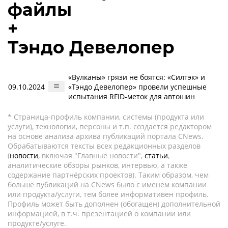
файлы
+
Тэндо Девелопер
«Вулканы» грязи не боятся: «Силтэк» и
09.10.2024
«Тэндо Девелопер» провели успешные
испытания RFID-меток для автошин
* Страница-профиль компании, системы (продукта или
услуги), технологии, персоны и т.п. создается редактором
на основе анализа архива публикаций портала CNews.
Обрабатываются тексты всех редакционных разделов
(
новости
, включая "Главные новости",
статьи
,
аналитические обзоры рынков, интервью, а также
содержание партнёрских проектов). Таким образом, чем
больше публикаций на CNews было с именем компании
или продукта/услуги, тем более информативен профиль.
Профиль может быть дополнен (обогащен) дополнительной
информацией, в т.ч. презентацией о компании или
продукте/услуге.