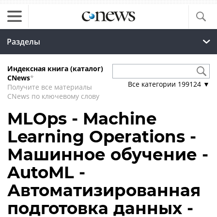
Разделы
Индексная книга (каталог)
CNews
*
Все категории
199124
▼
Получите все материалы
CNews по ключевому слову
MLOps - Machine
Learning Operations -
Машинное обучение -
AutoML -
Автоматизированная
подготовка данных -