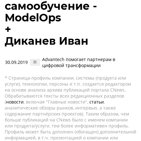
самообучение -
ModelOps
+
Диканев Иван
Advantech помогает партнерам в
30.09.2019
цифровой трансформации
* Страница-профиль компании, системы (продукта или
услуги), технологии, персоны и т.п. создается редактором
на основе анализа архива публикаций портала CNews.
Обрабатываются тексты всех редакционных разделов
(
новости
, включая "Главные новости",
статьи
,
аналитические обзоры рынков, интервью, а также
содержание партнёрских проектов). Таким образом, чем
больше публикаций на CNews было с именем компании
или продукта/услуги, тем более информативен профиль.
Профиль может быть дополнен (обогащен) дополнительной
информацией, в т.ч. презентацией о компании или