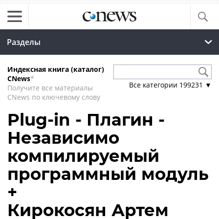
Разделы
Индексная книга (каталог)
CNews
*
Все категории
199231
▼
Получите все материалы
CNews по ключевому слову
Plug-in - Плагин -
Независимо
компилируемый
программный модуль
+
Кирокосян Артем