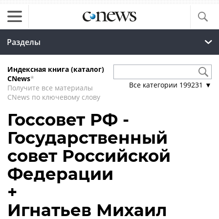
Разделы
Индексная книга (каталог)
CNews
*
Все категории
199231
▼
Получите все материалы
CNews по ключевому слову
Госсовет РФ -
Государственный
совет Российской
Федерации
+
Игнатьев Михаил