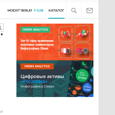
MOEXIT
1806,61
3,08
КАТАЛОГ
CNEWS ANALYTICS
▼
Топ-10 сфер применения
квантовых компьютеров.
Инфографика CNews
CNEWS ANALYTICS
Цифровые активы
«Росатома».
Инфографика CNews
е
ше