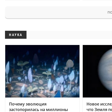
ПО
НАУКА
Почему эволюция
Новое иссле
застопорилась на миллионы
что Земля п