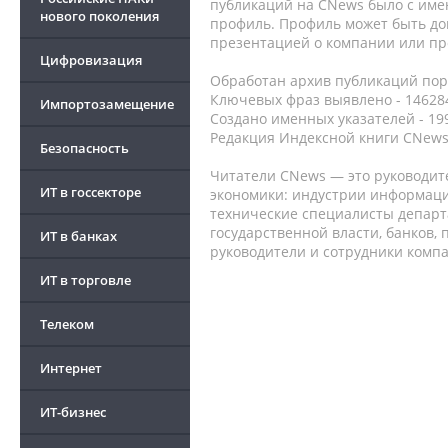
публикаций на CNews было с име
нового поколения
профиль. Профиль может быть до
презентацией о компании или про
Цифровизация
Обработан архив публикаций порт
Ключевых фраз выявлено - 146284
Импортозамещение
Создано именных указателей - 19
Редакция Индексной книги CNews
Безопасность
Читатели CNews — это руководит
ИТ в госсекторе
экономики: индустрии информаци
технические специалисты депар
государственной власти, банков,
ИТ в банках
руководители и сотрудники комп
ИТ в торговле
Телеком
Интернет
ИТ-бизнес