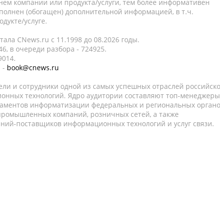
нем компании или продукта/услуги, тем более информативен
полнен (обогащен) дополнительной информацией, в т.ч.
дукте/услуге.
ала CNews.ru c 11.1998 до 08.2026 годы.
6, в очереди разбора - 724925.
9014.
 -
book@cnews.ru
ели и сотрудники одной из самых успешных отраслей российск
онных технологий. Ядро аудитории составляют топ-менеджеры
таментов информатизации федеральных и региональных орган
 промышленных компаний, розничных сетей, а также
аний-поставщиков информационных технологий и услуг связи.