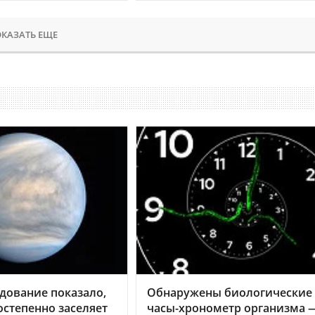
КАЗАТЬ ЕЩЕ
дование показало,
Обнаружены биологические
остепенно заселяет
часы-хронометр организма 