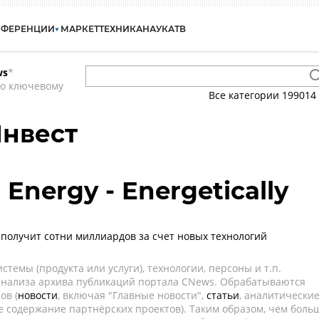
НФЕРЕНЦИИ
МАРКЕТ
ТЕХНИКА
НАУКА
ТВ
ws
*
по ключевому
Все категории
199014
Инвест
 Energy - Energetically
получит сотни миллиардов за счет новых технологий
темы (продукта или услуги), технологии, персоны и т.п.
 анализа архива публикаций портала CNews. Обрабатываются
ов (
новости
, включая "Главные новости",
статьи
, аналитически
е содержание партнёрских проектов). Таким образом, чем боль