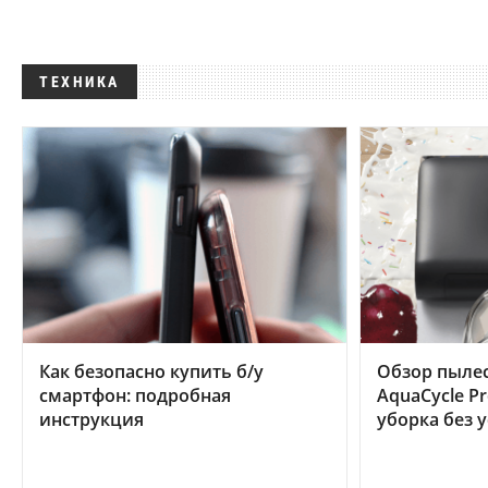
ТЕХНИКА
Как безопасно купить б/у
Обзор пылес
смартфон: подробная
AquaCycle Pr
инструкция
уборка без 