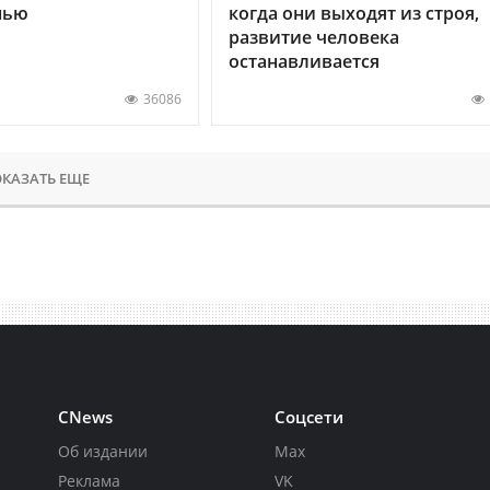
нью
когда они выходят из строя,
развитие человека
останавливается
36086
КАЗАТЬ ЕЩЕ
CNews
Соцсети
Об издании
Max
Реклама
VK