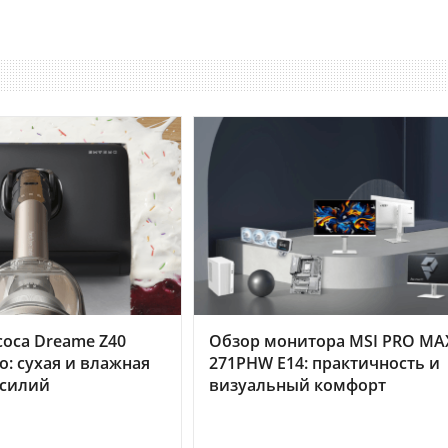
оса Dreame Z40
Обзор монитора MSI PRO MA
o: сухая и влажная
271PHW E14: практичность и
усилий
визуальный комфорт