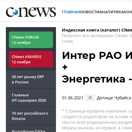
ГЛАВНАЯ
НОВОСТИ
АНАЛИТИКА
КО
Индексная книга (каталог) CNe
Получите все материалы CNews 
CNews FORUM
слову
12 ноября
Интер РАО 
CNews AWARDS
12 ноября
+
Энергетика -
30 лет рынку ERP
в России
Главные
01.06.2021
Детище Чубайса 
ИТ-сценарии
2026
* Страница-профиль компании, сис
10 лет российского
создается редактором на основе
бэкапа
тексты всех редакционных раздел
обзоры рынков, интервью, а такж
Российские ПАКи