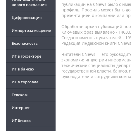
публикаций на CNews было с име
нового поколения
профиль. Профиль может быть до
презентацией о компании или про
Цифровизация
Обработан архив публикаций порт
Импортозамещение
Ключевых фраз выявлено - 146332
Создано именных указателей - 19
Редакция Индексной книги CNews
Безопасность
Читатели CNews — это руководит
ИТ в госсекторе
экономики: индустрии информаци
технические специалисты депар
ИТ в банках
государственной власти, банков,
руководители и сотрудники комп
ИТ в торговле
Телеком
Интернет
ИТ-бизнес