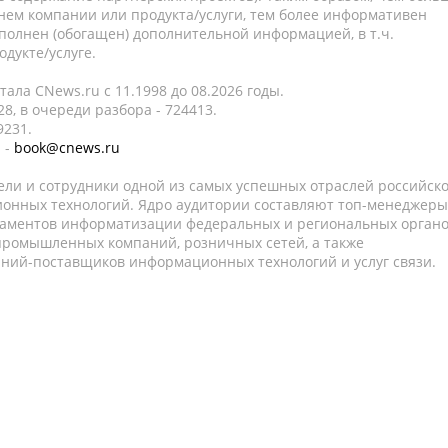
нем компании или продукта/услуги, тем более информативен
полнен (обогащен) дополнительной информацией, в т.ч.
дукте/услуге.
ала CNews.ru c 11.1998 до 08.2026 годы.
8, в очереди разбора - 724413.
9231.
 -
book@cnews.ru
ели и сотрудники одной из самых успешных отраслей российск
онных технологий. Ядро аудитории составляют топ-менеджеры
таментов информатизации федеральных и региональных орган
 промышленных компаний, розничных сетей, а также
аний-поставщиков информационных технологий и услуг связи.