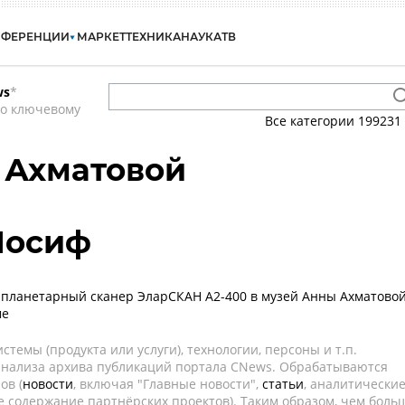
НФЕРЕНЦИИ
МАРКЕТ
ТЕХНИКА
НАУКА
ТВ
ws
*
по ключевому
Все категории
199231
 Ахматовой
Иосиф
 планетарный сканер ЭларСКАН А2-400 в музей Анны Ахматово
ме
темы (продукта или услуги), технологии, персоны и т.п.
 анализа архива публикаций портала CNews. Обрабатываются
ов (
новости
, включая "Главные новости",
статьи
, аналитически
е содержание партнёрских проектов). Таким образом, чем боль