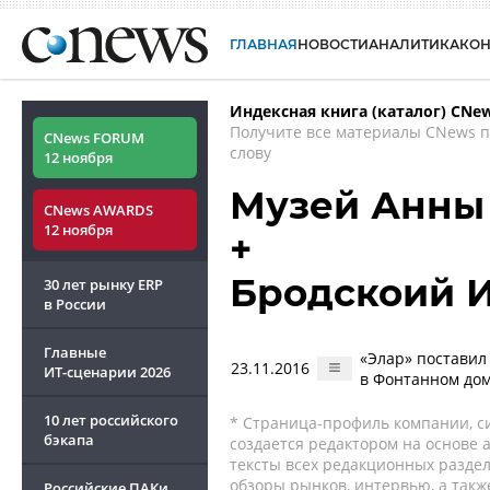
ГЛАВНАЯ
НОВОСТИ
АНАЛИТИКА
КО
Индексная книга (каталог) CNe
Получите все материалы CNews 
CNews FORUM
слову
12 ноября
Музей Анны
CNews AWARDS
12 ноября
+
Бродскоий 
30 лет рынку ERP
в России
Главные
«Элар» поставил
23.11.2016
ИТ-сценарии
2026
в Фонтанном до
10 лет российского
* Страница-профиль компании, сис
бэкапа
создается редактором на основе
тексты всех редакционных раздел
обзоры рынков, интервью, а такж
Российские ПАКи