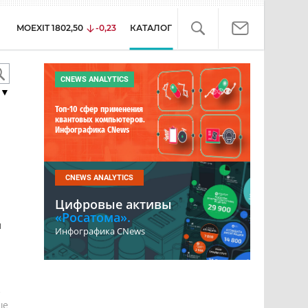
MOEXIT
1802,50
-0,23
КАТАЛОГ
CNEWS ANALYTICS
▼
Топ-10 сфер применения
квантовых компьютеров.
Инфографика CNews
CNEWS ANALYTICS
Цифровые активы
«Росатома».
й
Инфографика CNews
е
ше