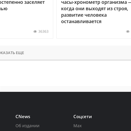
остепенно заселяет
часы-хронометр организма 
нью
когда они выходят из строя,
развитие человека
останавливается
36363
КАЗАТЬ ЕЩЕ
CNews
Соцсети
Об издании
Max