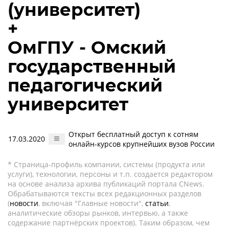
(университет)
+
ОмГПУ - Омский
государственный
педагогический
университет
Открыт бесплатный доступ к сотням
17.03.2020
онлайн-курсов крупнейших вузов России
* Страница-профиль компании, системы (продукта или
услуги), технологии, персоны и т.п. создается редактором
на основе анализа архива публикаций портала CNews.
Обрабатываются тексты всех редакционных разделов
(
новости
, включая "Главные новости",
статьи
,
аналитические обзоры рынков, интервью, а также
содержание партнёрских проектов). Таким образом, чем