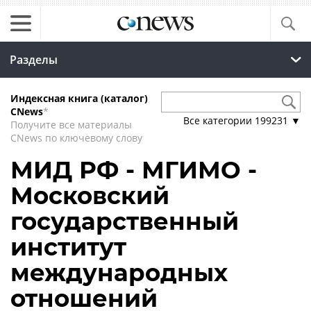
Разделы
Индексная книга (каталог)
CNews
*
Все категории
199231
▼
Получите все материалы
CNews по ключевому слову
МИД РФ - МГИМО -
Московский
государственный
институт
международных
отношений