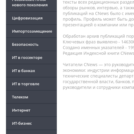
тексты всех редакционных раздел
нового поколения
обзоры рынков, интервью, а такж
публикаций на CNews было с име
Цифровизация
профиль. Профиль может быть до
презентацией о компании или про
Импортозамещение
Обработан архив публикаций порт
Ключевых фраз выявлено - 146300
Безопасность
Создано именных указателей - 19
Редакция Индексной книги CNews
ИТ в госсекторе
Читатели CNews — это руководит
экономики: индустрии информаци
ИТ в банках
технические специалисты депар
государственной власти, банков,
ИТ в торговле
руководители и сотрудники комп
Телеком
Интернет
ИТ-бизнес