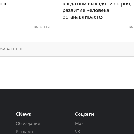
нью
когда они выходят из строя,
развитие человека
останавливается
36119
КАЗАТЬ ЕЩЕ
CNews
Соцсети
Об издании
Max
Реклама
VK