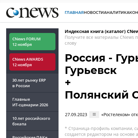
ГЛАВНАЯ
НОВОСТИ
АНАЛИТИКА
КО
Индексная книга (каталог) CNe
Получите все материалы CNews 
CNews FORUM
слову
12 ноября
Россия - Гур
CNews AWARDS
12 ноября
Гурьевск
+
30 лет рынку ERP
в России
Полянский 
Главные
ИТ-сценарии
2026
27.09.2023
«Ростелеком» от
10 лет российского
бэкапа
* Страница-профиль компании, сис
создается редактором на основе
Российские ПАКи