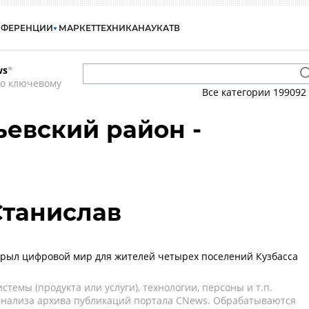
НФЕРЕНЦИИ
МАРКЕТ
ТЕХНИКА
НАУКА
ТВ
ws
*
по ключевому
Все категории
199092
ьевский район -
Станислав
крыл цифровой мир для жителей четырех поселений Кузбасса
темы (продукта или услуги), технологии, персоны и т.п.
 анализа архива публикаций портала CNews. Обрабатываются