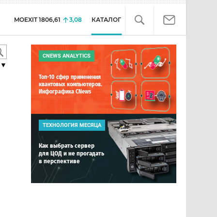
MOEXIT
1806,61
3,08
КАТАЛОГ
CNEWS ANALYTICS
▼
Топ-10 сфер применения
квантовых компьютеров.
Инфографика CNews
ТЕХНОЛОГИЯ МЕСЯЦА
Как выбрать сервер
для ЦОД и не прогадать
в перспективе