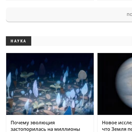
ПО
НАУКА
Почему эволюция
Новое иссле
застопорилась на миллионы
что Земля п