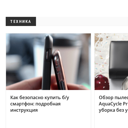
ТЕХНИКА
Как безопасно купить б/у
Обзор пылес
смартфон: подробная
AquaCycle Pr
инструкция
уборка без 