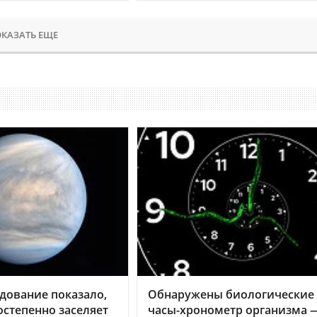
КАЗАТЬ ЕЩЕ
дование показало,
Обнаружены биологические
остепенно заселяет
часы-хронометр организма 