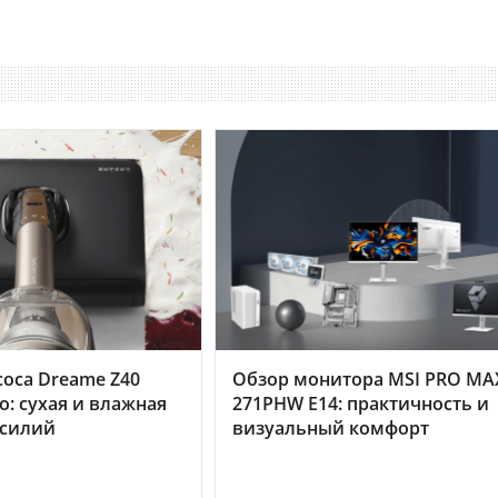
оса Dreame Z40
Обзор монитора MSI PRO MA
o: сухая и влажная
271PHW E14: практичность и
усилий
визуальный комфорт