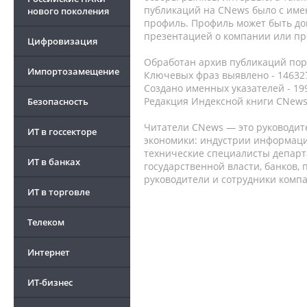
публикаций на CNews было с име
нового поколения
профиль. Профиль может быть до
презентацией о компании или про
Цифровизация
Обработан архив публикаций порт
Импортозамещение
Ключевых фраз выявлено - 146327
Создано именных указателей - 19
Редакция Индексной книги CNews
Безопасность
Читатели CNews — это руководит
ИТ в госсекторе
экономики: индустрии информаци
технические специалисты депар
ИТ в банках
государственной власти, банков,
руководители и сотрудники комп
ИТ в торговле
Телеком
Интернет
ИТ-бизнес