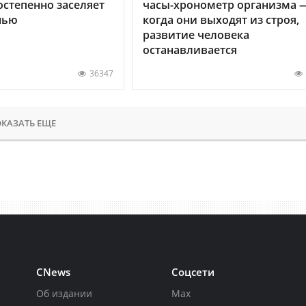
остепенно заселяет
часы-хронометр организма 
нью
когда они выходят из строя,
развитие человека
останавливается
36347
КАЗАТЬ ЕЩЕ
CNews
Соцсети
Об издании
Max