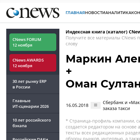
ГЛАВНАЯ
НОВОСТИ
АНАЛИТИКА
КО
Индексная книга (каталог) CNe
Получите все материалы CNews 
CNews FORUM
слову
12 ноября
Маркин Але
CNews AWARDS
12 ноября
+
Оман Султа
30 лет рынку ERP
в России
Главные
Сбербанк и «Мак
16.05.2018
ИТ-сценарии
2026
заказа такси
10 лет российского
* Страница-профиль компании, сис
бэкапа
создается редактором на основе
тексты всех редакционных раздел
обзоры рынков, интервью, а такж
Российские ПАКи