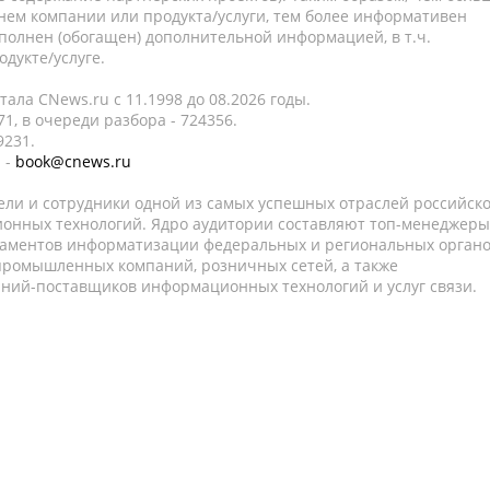
нем компании или продукта/услуги, тем более информативен
полнен (обогащен) дополнительной информацией, в т.ч.
дукте/услуге.
ала CNews.ru c 11.1998 до 08.2026 годы.
1, в очереди разбора - 724356.
9231.
 -
book@cnews.ru
ели и сотрудники одной из самых успешных отраслей российск
онных технологий. Ядро аудитории составляют топ-менеджеры
таментов информатизации федеральных и региональных орган
 промышленных компаний, розничных сетей, а также
аний-поставщиков информационных технологий и услуг связи.