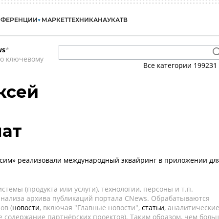
НФЕРЕНЦИИ
МАРКЕТ
ТЕХНИКА
НАУКА
ТВ
ws
*
по ключевому
Все категории
199231
ксей
нат
сим» реализовали международный эквайринг в приложении дл
темы (продукта или услуги), технологии, персоны и т.п.
 анализа архива публикаций портала CNews. Обрабатываются
ов (
новости
, включая "Главные новости",
статьи
, аналитически
е содержание партнёрских проектов). Таким образом, чем боль