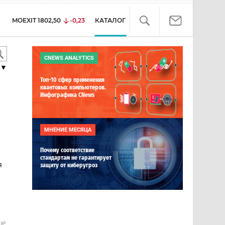
MOEXIT
1802,50
-0,23
КАТАЛОГ
CNEWS ANALYTICS
▼
Топ-10 сфер применения
квантовых компьютеров.
Инфографика CNews
МНЕНИЕ МЕСЯЦА
Почему соответствие
стандартам не гарантирует
я
защиту от киберугроз
е
ше