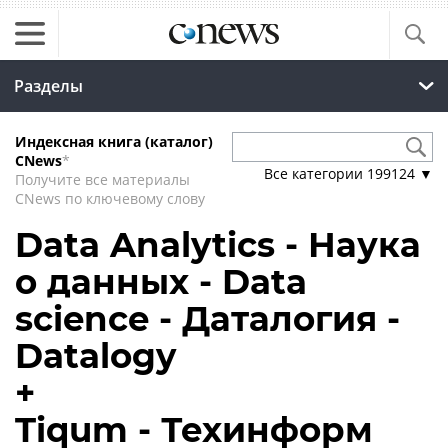
Разделы
Индексная книга (каталог)
CNews
*
Все категории
199124
▼
Получите все материалы
CNews по ключевому слову
Data Analytics - Наука
о данных - Data
science - Даталогия -
Datalogy
+
Tiqum - Техинформ