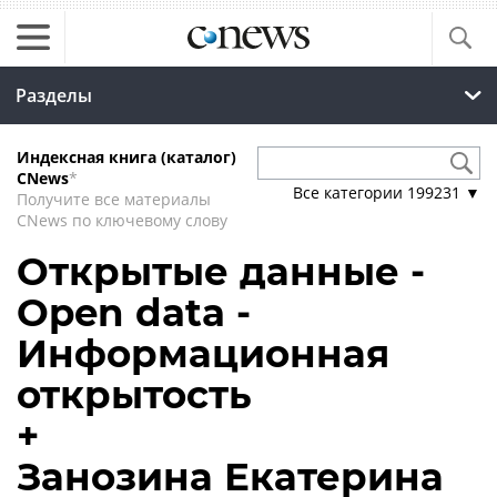
Разделы
Индексная книга (каталог)
CNews
*
Все категории
199231
▼
Получите все материалы
CNews по ключевому слову
Открытые данные -
Open data -
Информационная
открытость
+
Занозина Екатерина