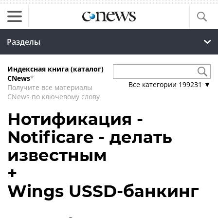
Разделы
Индексная книга (каталог)
CNews
*
Все категории
199231
▼
Получите все материалы
CNews по ключевому слову
Нотификация -
Notificare - делать
известным
+
Wings USSD-банкинг