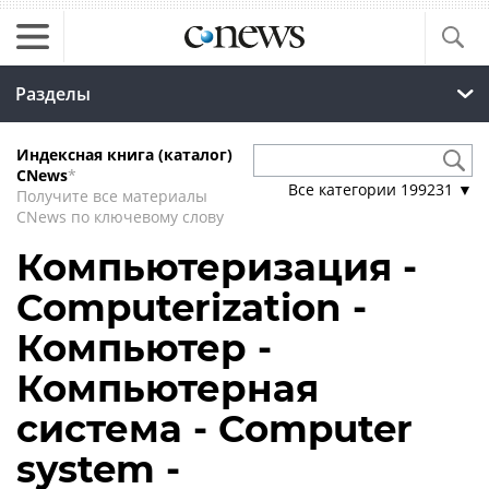
Разделы
Индексная книга (каталог)
CNews
*
Все категории
199231
▼
Получите все материалы
CNews по ключевому слову
Компьютеризация -
Computerization -
Компьютер -
Компьютерная
система - Computer
system -