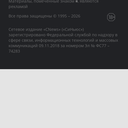
Материалы, помеченные знаком ■, являются
рекламой
Все права защищены © 1995 – 2026
Сетевое издание «CNews» («СиНьюс»)
зарегистрировано Федеральной службой по надзору в
сфере связи, информационных технологий и массовых
коммуникаций 09.11.2018 за номером Эл № ФС77 –
74283