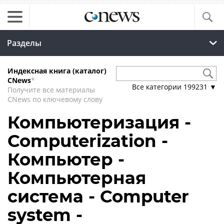
Разделы
Индексная книга (каталог)
CNews
*
Все категории
199231
▼
Получите все материалы
CNews по ключевому слову
Компьютеризация -
Computerization -
Компьютер -
Компьютерная
система - Computer
system -