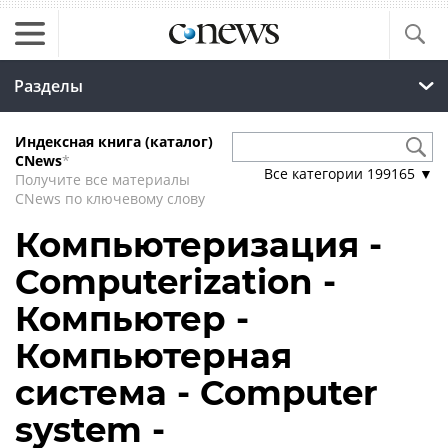
Разделы
Индексная книга (каталог)
CNews
*
Все категории
199165
▼
Получите все материалы
CNews по ключевому слову
Компьютеризация -
Computerization -
Компьютер -
Компьютерная
система - Computer
system -