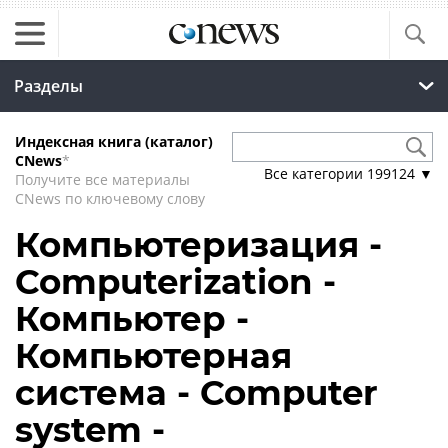
Разделы
Индексная книга (каталог)
CNews
*
Все категории
199124
▼
Получите все материалы
CNews по ключевому слову
Компьютеризация -
Computerization -
Компьютер -
Компьютерная
система - Computer
system -