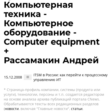
Компьютерная
техника -
Компьютерное
оборудование -
Computer equipment
+
Рассамакин Андрей
ITSM в России: как перейти к процессному
15.12.2008
управлению ИТ
* Страница-профиль компании, системы (продукта или
услуги), технологии, персоны и т.п. создается редактором
на основе анализа архива публикаций портала CNews.
Обрабатываются тексты всех редакционных разделов
(
новости
, включая "Главные новости",
статьи
,