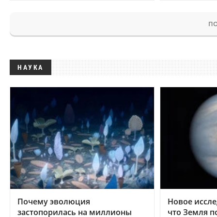
ПО
НАУКА
Почему эволюция
Новое иссле
застопорилась на миллионы
что Земля п