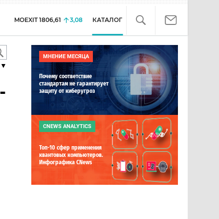
MOEXIT
1806,61
3,08
КАТАЛОГ
МНЕНИЕ МЕСЯЦА
▼
Почему соответствие
стандартам не гарантирует
-
защиту от киберугроз
CNEWS ANALYTICS
Топ-10 сфер применения
квантовых компьютеров.
Инфографика CNews