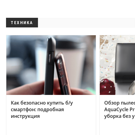
ТЕХНИКА
Как безопасно купить б/у
Обзор пылес
смартфон: подробная
AquaCycle Pr
инструкция
уборка без 