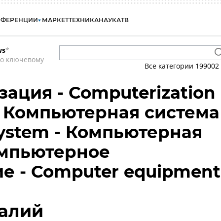
НФЕРЕНЦИИ
МАРКЕТ
ТЕХНИКА
НАУКА
ТВ
ws
*
по ключевому
Все категории
199002
ация - Computerization 
 Компьютерная система
system - Компьютерная
омпьютерное
е - Computer equipment
талий