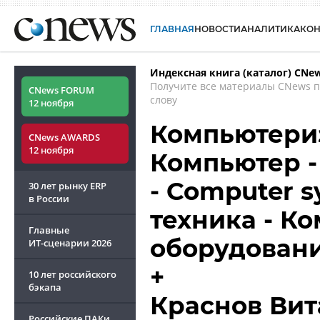
ГЛАВНАЯ
НОВОСТИ
АНАЛИТИКА
КО
Индексная книга (каталог) CNe
Получите все материалы CNews 
CNews FORUM
слову
12 ноября
Компьютериз
CNews AWARDS
12 ноября
Компьютер -
- Computer 
30 лет рынку ERP
в России
техника - К
Главные
оборудовани
ИТ-сценарии
2026
+
10 лет российского
бэкапа
Краснов Ви
Российские ПАКи