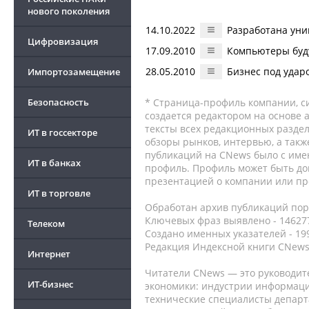
нового поколения
14.10.2022
Разработана ун
Цифровизация
17.09.2010
Компьютеры буд
28.05.2010
Бизнес под удар
Импортозамещение
Безопасность
* Страница-профиль компании, сис
создается редактором на основе
тексты всех редакционных раздел
ИТ в госсекторе
обзоры рынков, интервью, а такж
публикаций на CNews было с име
ИТ в банках
профиль. Профиль может быть до
презентацией о компании или про
ИТ в торговле
Обработан архив публикаций порт
Ключевых фраз выявлено - 146277
Телеком
Создано именных указателей - 19
Редакция Индексной книги CNews
Интернет
Читатели CNews — это руководит
ИТ-бизнес
экономики: индустрии информаци
технические специалисты депар