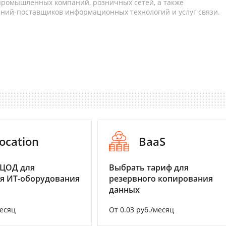
 промышленных компаний, розничных сетей, а также
аний-поставщиков информационных технологий и услуг связи.
ocation
BaaS
 ЦОД для
Выбрать тариф для
я ИТ-оборудования
резервного копирования
данных
месяц
От 0.03 руб./месяц