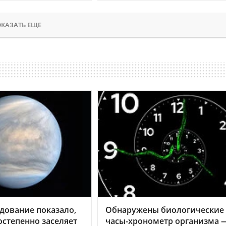
КАЗАТЬ ЕЩЕ
дование показало,
Обнаружены биологические
остепенно заселяет
часы-хронометр организма 