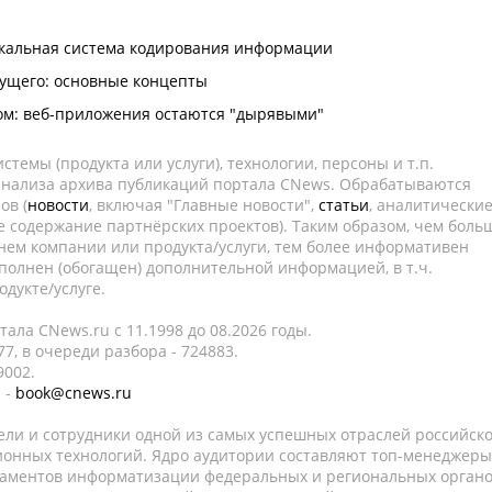
икальная система кодирования информации
ущего: основные концепты
ом: веб-приложения остаются "дырявыми"
темы (продукта или услуги), технологии, персоны и т.п.
 анализа архива публикаций портала CNews. Обрабатываются
ов (
новости
, включая "Главные новости",
статьи
, аналитически
е содержание партнёрских проектов). Таким образом, чем боль
нем компании или продукта/услуги, тем более информативен
полнен (обогащен) дополнительной информацией, в т.ч.
дукте/услуге.
ала CNews.ru c 11.1998 до 08.2026 годы.
7, в очереди разбора - 724883.
9002.
 -
book@cnews.ru
ели и сотрудники одной из самых успешных отраслей российск
онных технологий. Ядро аудитории составляют топ-менеджеры
таментов информатизации федеральных и региональных орган