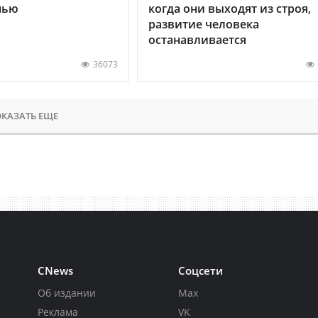
нью
когда они выходят из строя,
развитие человека
останавливается
36073
КАЗАТЬ ЕЩЕ
CNews
Соцсети
Об издании
Max
Реклама
VK