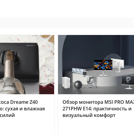
оса Dreame Z40
Обзор монитора MSI PRO MA
o: сухая и влажная
271PHW E14: практичность и
усилий
визуальный комфорт