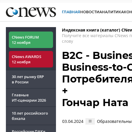
ГЛАВНАЯ
НОВОСТИ
АНАЛИТИКА
КО
Индексная книга (каталог) CNe
Получите все материалы CNews 
CNews FORUM
слову
12 ноября
B2C - Busine
CNews AWARDS
12 ноября
Business-to-
Потребител
30 лет рынку ERP
в России
+
Главные
Гончар Ната
ИТ-сценарии
2026
10 лет российского
бэкапа
03.04.2024
Образовательный
Российские ПАКи