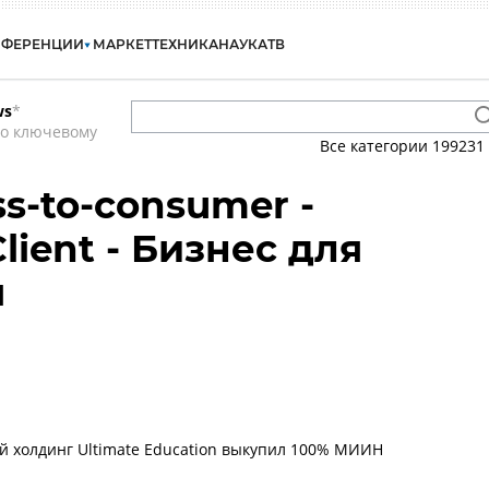
НФЕРЕНЦИИ
МАРКЕТ
ТЕХНИКА
НАУКА
ТВ
ws
*
по ключевому
Все категории
199231
ss-to-consumer -
Client - Бизнес для
я
 холдинг Ultimate Education выкупил 100% МИИН