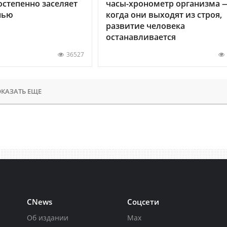
остепенно заселяет
часы-хронометр организма 
нью
когда они выходят из строя,
развитие человека
останавливается
36527
КАЗАТЬ ЕЩЕ
CNews
Соцсети
Об издании
Max