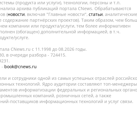
темы (продукта или услуги), технологии, персоны и т.п.
 анализа архива публикаций портала CNews. Обрабатываются
ов (
новости
, включая "Главные новости",
статьи
, аналитически
е содержание партнёрских проектов). Таким образом, чем боль
нем компании или продукта/услуги, тем более информативен
полнен (обогащен) дополнительной информацией, в т.ч.
дукте/услуге.
ала CNews.ru c 11.1998 до 08.2026 годы.
0, в очереди разбора - 724415.
9231.
 -
book@cnews.ru
ели и сотрудники одной из самых успешных отраслей российск
онных технологий. Ядро аудитории составляют топ-менеджеры
таментов информатизации федеральных и региональных орган
 промышленных компаний, розничных сетей, а также
аний-поставщиков информационных технологий и услуг связи.