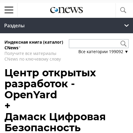
Разделы
Индексная книга (каталог)
CNews
*
Все категории
199092
▼
Получите все материалы
CNews по ключевому слову
Центр открытых
разработок -
OpenYard
+
Дамаск Цифровая
Безопасность