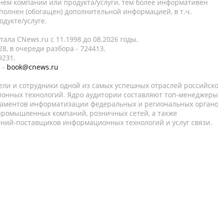
нем компании или продукта/услуги, тем более информативен
полнен (обогащен) дополнительной информацией, в т.ч.
дукте/услуге.
ала CNews.ru c 11.1998 до 08.2026 годы.
8, в очереди разбора - 724413.
9231.
 -
book@cnews.ru
ели и сотрудники одной из самых успешных отраслей российск
онных технологий. Ядро аудитории составляют топ-менеджеры
таментов информатизации федеральных и региональных орган
 промышленных компаний, розничных сетей, а также
аний-поставщиков информационных технологий и услуг связи.