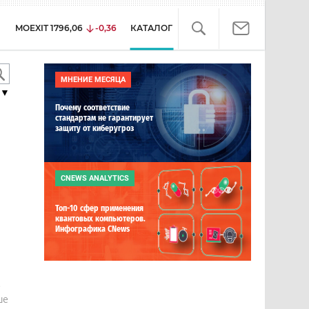
MOEXIT
1796,06
-0,36
КАТАЛОГ
МНЕНИЕ МЕСЯЦА
▼
Почему соответствие
стандартам не гарантирует
защиту от киберугроз
CNEWS ANALYTICS
Топ-10 сфер применения
квантовых компьютеров.
Инфографика CNews
е
ше