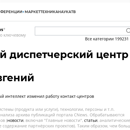
НФЕРЕНЦИИ
МАРКЕТ
ТЕХНИКА
НАУКА
ТВ
ws
*
по ключевому
Все категории
199231
й диспетчерский центр
вгений
ый интеллект изменил работу контакт-центров
темы (продукта или услуги), технологии, персоны и т.п.
 анализа архива публикаций портала CNews. Обрабатываются
ов (
новости
, включая "Главные новости",
статьи
, аналитически
е содержание партнёрских проектов). Таким образом, чем боль