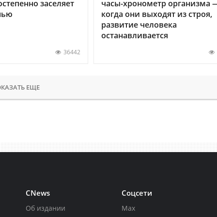
остепенно заселяет
часы-хронометр организма 
нью
когда они выходят из строя,
развитие человека
останавливается
36442
КАЗАТЬ ЕЩЕ
CNews
Соцсети
Об издании
Max