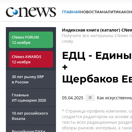
ГЛАВНАЯ
НОВОСТИ
АНАЛИТИКА
КО
Индексная книга (каталог) CNe
Получите все материалы CNews 
CNews FORUM
слову
12 ноября
ЕДЦ - Едины
CNews AWARDS
12 ноября
+
Щербаков Е
30 лет рынку ERP
в России
Главные
05.04.2025
Как искусственн
ИТ-сценарии
2026
* Страница-профиль компании, сис
10 лет российского
создается редактором на основе
бэкапа
тексты всех редакционных раздел
обзоры рынков, интервью, а такж
Российские ПАКи