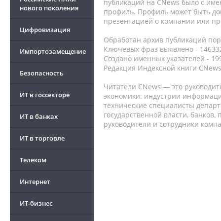
публикаций на CNews было с име
нового поколения
профиль. Профиль может быть до
презентацией о компании или про
Цифровизация
Обработан архив публикаций порт
Ключевых фраз выявлено - 146332
Импортозамещение
Создано именных указателей - 19
Редакция Индексной книги CNews
Безопасность
Читатели CNews — это руководит
ИТ в госсекторе
экономики: индустрии информаци
технические специалисты депар
государственной власти, банков,
ИТ в банках
руководители и сотрудники комп
ИТ в торговле
Телеком
Интернет
ИТ-бизнес