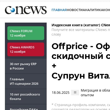
ГЛАВНАЯ
НОВОСТИ
АНАЛИТИКА
КО
Индексная книга (каталог) CNe
Получите все материалы CNews 
CNews FORUM
слову
12 ноября
Offprice - О
CNews AWARDS
12 ноября
скидочный 
+
30 лет рынку ERP
в России
Супрун Вит
Главные
ИТ-сценарии
2026
Миграция в обла
18.06.2025
10 лет российского
опытом
бэкапа
* Страница-профиль компании, сис
создается редактором на основе
Российские ПАКи