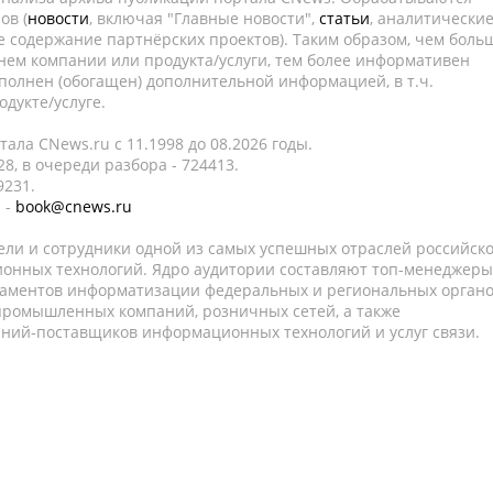
ов (
новости
, включая "Главные новости",
статьи
, аналитически
е содержание партнёрских проектов). Таким образом, чем боль
нем компании или продукта/услуги, тем более информативен
полнен (обогащен) дополнительной информацией, в т.ч.
дукте/услуге.
ала CNews.ru c 11.1998 до 08.2026 годы.
8, в очереди разбора - 724413.
9231.
 -
book@cnews.ru
ели и сотрудники одной из самых успешных отраслей российск
онных технологий. Ядро аудитории составляют топ-менеджеры
таментов информатизации федеральных и региональных орган
 промышленных компаний, розничных сетей, а также
аний-поставщиков информационных технологий и услуг связи.