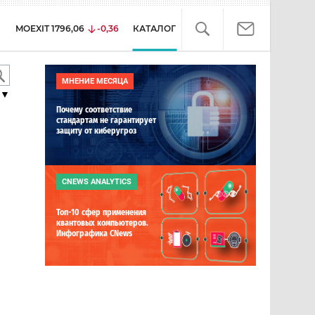
MOEXIT
1796,06
-0,36
КАТАЛОГ
МНЕНИЕ МЕСЯЦА
▼
Почему соответствие
стандартам не гарантирует
защиту от киберугроз
CNEWS ANALYTICS
Топ-10 сфер применения
квантовых компьютеров.
Инфографика CNews