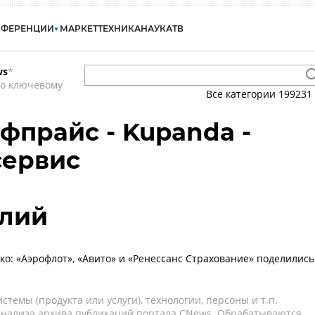
НФЕРЕНЦИИ
МАРКЕТ
ТЕХНИКА
НАУКА
ТВ
ws
*
по ключевому
Все категории
199231
ффпрайс - Kupanda -
сервис
алий
ко: «Аэрофлот», «Авито» и «Ренессанс Страхование» поделились
темы (продукта или услуги), технологии, персоны и т.п.
 анализа архива публикаций портала CNews. Обрабатываются