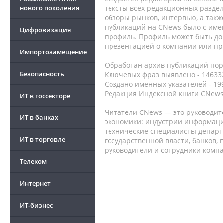
нового поколения
тексты всех редакционных раздел
обзоры рынков, интервью, а такж
публикаций на CNews было с име
Цифровизация
профиль. Профиль может быть до
презентацией о компании или про
Импортозамещение
Обработан архив публикаций порт
Безопасность
Ключевых фраз выявлено - 146332
Создано именных указателей - 19
Редакция Индексной книги CNews
ИТ в госсекторе
Читатели CNews — это руководит
ИТ в банках
экономики: индустрии информаци
технические специалисты депар
ИТ в торговле
государственной власти, банков,
руководители и сотрудники комп
Телеком
Интернет
ИТ-бизнес