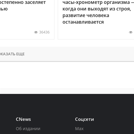
остепенно заселяет
часы-хронометр организма 
нью
когда они выходят из строя,
развитие человека
останавливается
36436
КАЗАТЬ ЕЩЕ
CNews
Соцсети
Об издании
Max