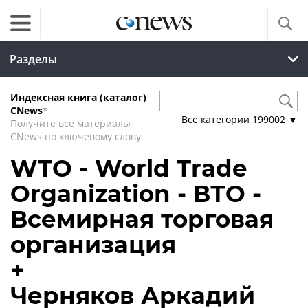
Разделы
Индексная книга (каталог)
CNews
*
Все категории
199002
▼
Получите все материалы
CNews по ключевому слову
WTO - World Trade
Organization - ВТО -
Всемирная торговая
организация
+
Черняков Аркадий