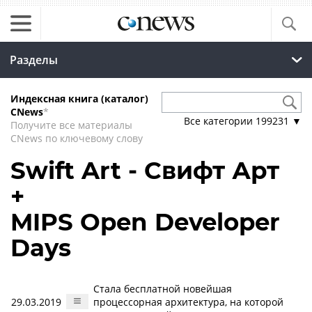
Разделы
Индексная книга (каталог)
CNews
*
Все категории
199231
▼
Получите все материалы
CNews по ключевому слову
Swift Art - Свифт Арт
+
MIPS Open Developer
Days
Стала бесплатной новейшая
29.03.2019
процессорная архитектура, на которой