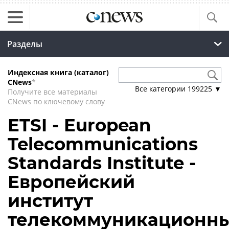
Разделы
Индексная книга (каталог)
CNews
*
Все категории
199225
▼
Получите все материалы
CNews по ключевому слову
ETSI - European
Telecommunications
Standards Institute -
Европейский
институт
телекоммуникационн