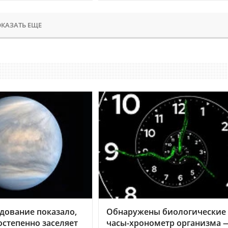
КАЗАТЬ ЕЩЕ
дование показало,
Обнаружены биологические
остепенно заселяет
часы-хронометр организма 