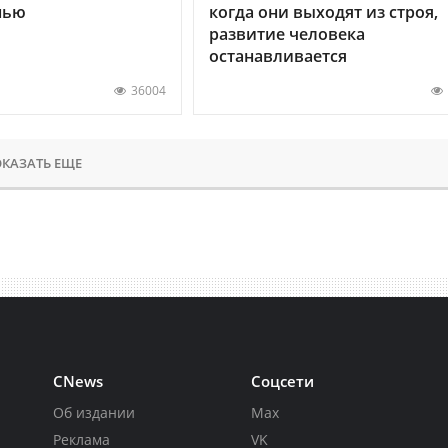
нью
когда они выходят из строя,
развитие человека
останавливается
36004
КАЗАТЬ ЕЩЕ
CNews
Соцсети
Об издании
Max
Реклама
VK