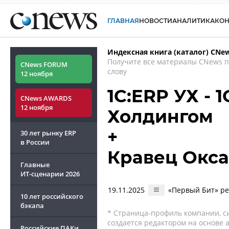
ГЛАВНАЯ
НОВОСТИ
АНАЛИТИКА
КО
Индексная книга (каталог) CNe
Получите все материалы CNews 
CNews FORUM
слову
12 ноября
1С:ERP УХ - 
CNews AWARDS
12 ноября
Холдингом
+
30 лет рынку ERP
в России
Кравец Окс
Главные
ИТ-сценарии
2026
19.11.2025
«Первый Бит» ре
10 лет российского
бэкапа
* Страница-профиль компании, сис
создается редактором на основе
Российские ПАКи