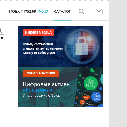
MOEXIT
1752,69
0,17
КАТАЛОГ
МНЕНИЕ МЕСЯЦА
▼
Почему соответствие
стандартам не гарантирует
защиту от киберугроз
CNEWS ANALYTICS
Цифровые активы
«Росатома».
Инфографика CNews