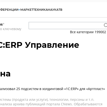
НФЕРЕНЦИИ
МАРКЕТ
ТЕХНИКА
НАУКА
ТВ
ws
*
по ключевому
Все категории
199002
1С:ERP Управление
ана
ализовал 25 подсистем в холдинговой «1С:ERP» для «Артпласт»
темы (продукта или услуги), технологии, персоны и т.п.
 анализа архива публикаций портала CNews. Обрабатываются