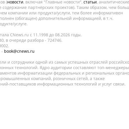
ов (
новости
, включая "Главные новости",
статьи
, аналитически
е содержание партнёрских проектов). Таким образом, чем боль
нем компании или продукта/услуги, тем более информативен
полнен (обогащен) дополнительной информацией, в т.ч.
дукте/услуге.
ала CNews.ru c 11.1998 до 08.2026 годы.
0, в очереди разбора - 724746.
9002.
 -
book@cnews.ru
ели и сотрудники одной из самых успешных отраслей российск
онных технологий. Ядро аудитории составляют топ-менеджеры
таментов информатизации федеральных и региональных орган
 промышленных компаний, розничных сетей, а также
аний-поставщиков информационных технологий и услуг связи.