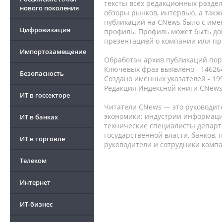
тексты всех редакционных раздел
нового поколения
обзоры рынков, интервью, а такж
публикаций на CNews было с име
Цифровизация
профиль. Профиль может быть до
презентацией о компании или про
Импортозамещение
Обработан архив публикаций порт
Ключевых фраз выявлено - 146264
Безопасность
Создано именных указателей - 19
Редакция Индексной книги CNews
ИТ в госсекторе
Читатели CNews — это руководит
экономики: индустрии информаци
ИТ в банках
технические специалисты депар
государственной власти, банков,
ИТ в торговле
руководители и сотрудники комп
Телеком
Интернет
ИТ-бизнес