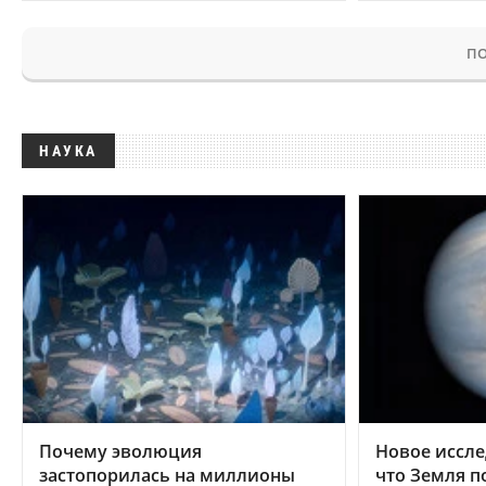
ПО
НАУКА
Почему эволюция
Новое иссле
застопорилась на миллионы
что Земля п