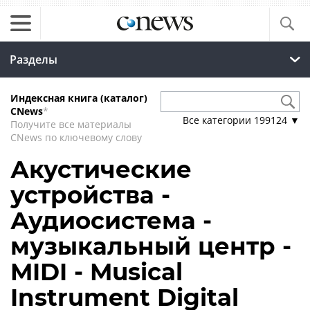
Разделы
Индексная книга (каталог)
CNews
*
Все категории
199124
▼
Получите все материалы
CNews по ключевому слову
Акустические
устройства -
Аудиосистема -
музыкальный центр -
MIDI - Musical
Instrument Digital