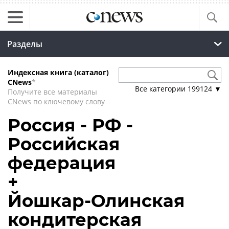
Разделы
Индексная книга (каталог)
CNews
*
Все категории
199124
▼
Получите все материалы
CNews по ключевому слову
Россия - РФ -
Российская
федерация
+
Йошкар-Олинская
кондитерская